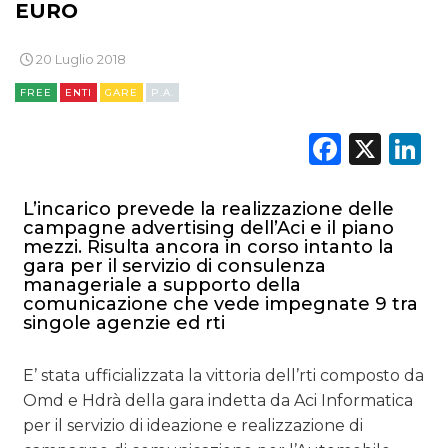
EURO
DATI
20 Luglio 2018
RICERCHE
FREE
ENTI
GARE
P.A.
PREVISIONI/SCENARI
Faceb
X
L
NORMATIVE
L’incarico prevede la realizzazione delle
TREND
campagne advertising dell’Aci e il piano
mezzi. Risulta ancora in corso intanto la
CASE HISTORY
gara per il servizio di consulenza
manageriale a supporto della
comunicazione che vede impegnate 9 tra
OPINIONI
singole agenzie ed rti
E’ stata ufficializzata la vittoria dell’rti composto da
Omd e Hdrà della gara indetta da Aci Informatica
per il servizio di ideazione e realizzazione di