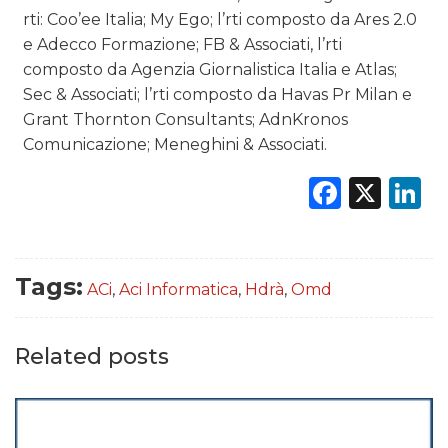
rti: Coo’ee Italia; My Ego; l’rti composto da Ares 2.0
e Adecco Formazione; FB & Associati, l’rti
composto da Agenzia Giornalistica Italia e Atlas;
Sec & Associati; l’rti composto da Havas Pr Milan e
Grant Thornton Consultants; AdnKronos
Comunicazione; Meneghini & Associati.
Faceb
X
L
Tags:
ACi
,
Aci Informatica
,
Hdrà
,
Omd
Related posts