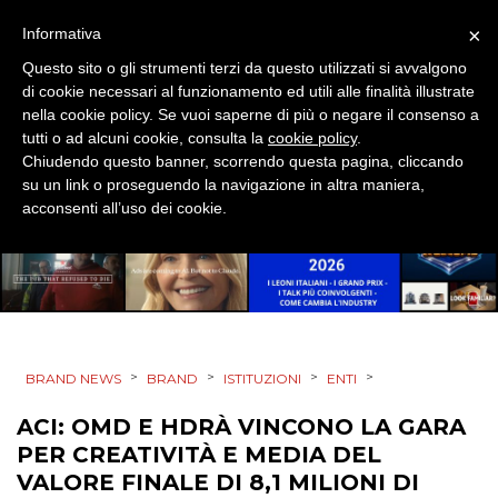
×
Informativa
Questo sito o gli strumenti terzi da questo utilizzati si avvalgono
di cookie necessari al funzionamento ed utili alle finalità illustrate
CINEMA
nella cookie policy. Se vuoi saperne di più o negare il consenso a
tutti o ad alcuni cookie, consulta la
cookie policy
.
DIGITALE
Chiudendo questo banner, scorrendo questa pagina, cliccando
su un link o proseguendo la navigazione in altra maniera,
EDITORIA
acconsenti all’uso dei cookie.
ESTERNA
RADIO / AUDIO
TV
>
>
>
>
BRAND NEWS
BRAND
ISTITUZIONI
ENTI
ACI: OMD E HDRÀ VINCONO LA GARA
PER CREATIVITÀ E MEDIA DEL
VALORE FINALE DI 8,1 MILIONI DI