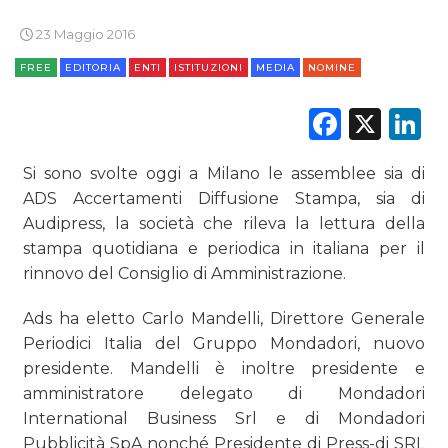
23 Maggio 2016
FREE
EDITORIA
ENTI
ISTITUZIONI
MEDIA
NOMINE
Faceb
X
L
Si sono svolte oggi a Milano le assemblee sia di
ADS Accertamenti Diffusione Stampa, sia di
Audipress, la società che rileva la lettura della
stampa quotidiana e periodica in italiana per il
rinnovo del Consiglio di Amministrazione.
Ads ha eletto Carlo Mandelli, Direttore Generale
Periodici Italia del Gruppo Mondadori, nuovo
presidente. Mandelli è inoltre presidente e
amministratore delegato di Mondadori
International Business Srl e di Mondadori
Pubblicità SpA nonché Presidente di Press-di SRL