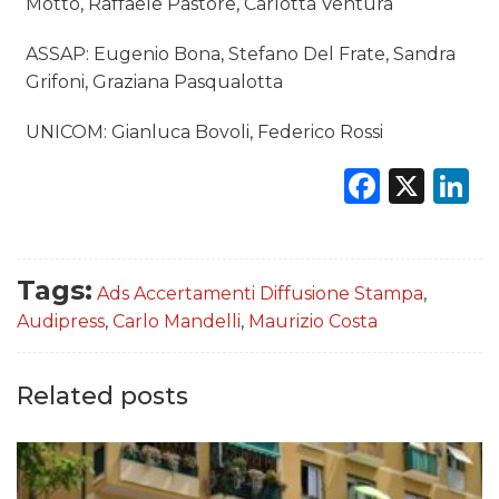
Motto, Raffaele Pastore, Carlotta Ventura
ASSAP: Eugenio Bona, Stefano Del Frate, Sandra
Grifoni, Graziana Pasqualotta
UNICOM: Gianluca Bovoli, Federico Rossi
Faceb
X
L
Tags:
Ads Accertamenti Diffusione Stampa
,
Audipress
,
Carlo Mandelli
,
Maurizio Costa
Related posts