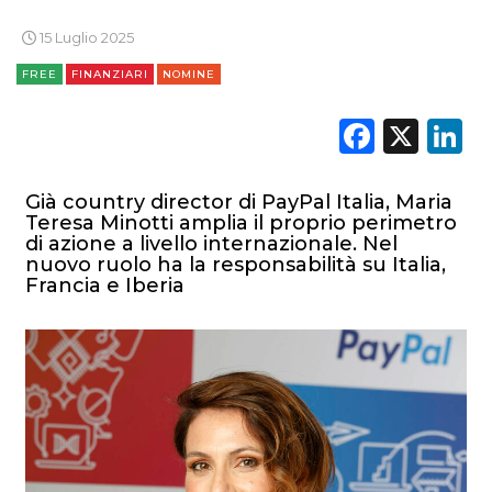
ESTERNA
15 Luglio 2025
FREE
FINANZIARI
NOMINE
RADIO / AUDIO
Faceb
X
L
TV
Già country director di PayPal Italia, Maria
Teresa Minotti amplia il proprio perimetro
di azione a livello internazionale. Nel
nuovo ruolo ha la responsabilità su Italia,
Francia e Iberia
DATI
RICERCHE
PREVISIONI/SCENARI
NORMATIVE