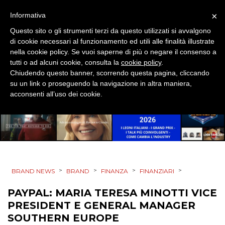
×
Informativa
Questo sito o gli strumenti terzi da questo utilizzati si avvalgono
di cookie necessari al funzionamento ed utili alle finalità illustrate
PRODOTTI
nella cookie policy. Se vuoi saperne di più o negare il consenso a
tutti o ad alcuni cookie, consulta la
cookie policy
.
PUNTI VENDITA
Chiudendo questo banner, scorrendo questa pagina, cliccando
su un link o proseguendo la navigazione in altra maniera,
CSR
acconsenti all’uso dei cookie.
STRATEGIE
CINEMA
>
>
>
>
BRAND NEWS
BRAND
FINANZA
FINANZIARI
DIGITALE
PAYPAL: MARIA TERESA MINOTTI VICE
PRESIDENT E GENERAL MANAGER
EDITORIA
SOUTHERN EUROPE