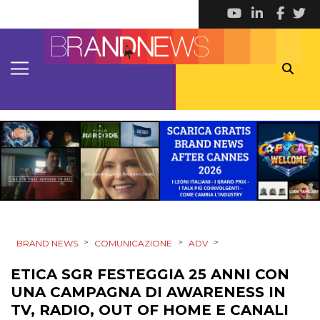
DIGITALE
EDITORIA
ESTERNA
RADIO / AUDIO
TV
>
>
>
BRAND NEWS
COMUNICAZIONE
ADV
DATI
ETICA SGR FESTEGGIA 25 ANNI CON
UNA CAMPAGNA DI AWARENESS IN
RICERCHE
TV, RADIO, OUT OF HOME E CANALI