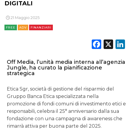
DIGITALI
PREVISIONI/SCENARI
21 Maggio 2025
NORMATIVE
FREE
ADV
FINANZIARI
TREND
Faceb
X
L
CASE HISTORY
Off Media, l’unità media interna all’agenzia
OPINIONI
Jungle, ha curato la pianificazione
strategica
Etica Sgr, società di gestione del risparmio del
Gruppo Banca Etica specializzata nella
promozione di fondi comuni di investimento etici e
responsabili, celebra il 25° anniversario dalla sua
fondazione con una campagna di awareness che
rimarrà attiva per buona parte del 2025.