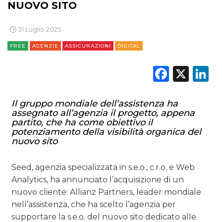
NUOVO SITO
31 Luglio 2025
FREE
AGENZIE
ASSICURAZIONI
DIGITAL
DATI
Faceb
X
L
RICERCHE
Il gruppo mondiale dell’assistenza ha
PREVISIONI/SCENARI
assegnato all’agenzia il progetto, appena
partito, che ha come obiettivo il
NORMATIVE
potenziamento della visibilità organica del
nuovo sito
TREND
Seed, agenzia specializzata in s.e.o., c.r.o. e Web
CASE HISTORY
Analytics, ha annunciato l’acquisizione di un
nuovo cliente: Allianz Partners, leader mondiale
OPINIONI
nell’assistenza, che ha scelto l’agenzia per
supportare la s.e.o. del nuovo sito dedicato alle