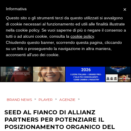
×
Informativa
CSR
Questo sito o gli strumenti terzi da questo utilizzati si avvalgono
STRATEGIE
di cookie necessari al funzionamento ed utili alle finalità illustrate
nella cookie policy. Se vuoi saperne di più o negare il consenso a
tutti o ad alcuni cookie, consulta la
cookie policy
.
Chiudendo questo banner, scorrendo questa pagina, cliccando
su un link o proseguendo la navigazione in altra maniera,
CINEMA
acconsenti all’uso dei cookie.
DIGITALE
EDITORIA
ESTERNA
>
>
>
BRAND NEWS
PLAYER
AGENZIE
RADIO / AUDIO
SEED AL FIANCO DI ALLIANZ
PARTNERS PER POTENZIARE IL
TV
POSIZIONAMENTO ORGANICO DEL