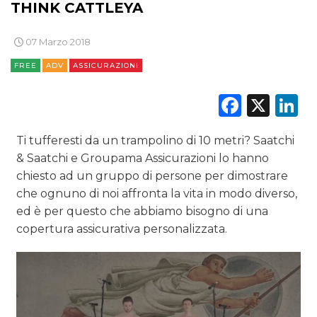
THINK CATTLEYA
DATI
07 Marzo 2018
FREE
ADV
ASSICURAZIONI
RICERCHE
Faceb
X
L
PREVISIONI/SCENARI
Ti tufferesti da un trampolino di 10 metri? Saatchi
NORMATIVE
& Saatchi e Groupama Assicurazioni lo hanno
TREND
chiesto ad un gruppo di persone per dimostrare
che ognuno di noi affronta la vita in modo diverso,
CASE HISTORY
ed è per questo che abbiamo bisogno di una
copertura assicurativa personalizzata.
OPINIONI