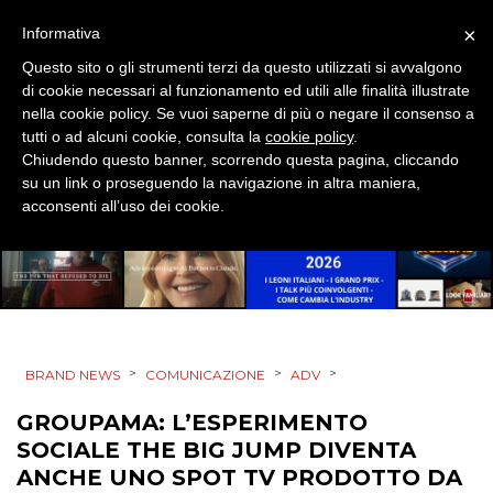
STRATEGIE
×
Informativa
Questo sito o gli strumenti terzi da questo utilizzati si avvalgono
di cookie necessari al funzionamento ed utili alle finalità illustrate
nella cookie policy. Se vuoi saperne di più o negare il consenso a
CINEMA
tutti o ad alcuni cookie, consulta la
cookie policy
.
Chiudendo questo banner, scorrendo questa pagina, cliccando
su un link o proseguendo la navigazione in altra maniera,
DIGITALE
acconsenti all’uso dei cookie.
EDITORIA
ESTERNA
RADIO / AUDIO
>
>
>
BRAND NEWS
COMUNICAZIONE
ADV
TV
GROUPAMA: L’ESPERIMENTO
SOCIALE THE BIG JUMP DIVENTA
ANCHE UNO SPOT TV PRODOTTO DA