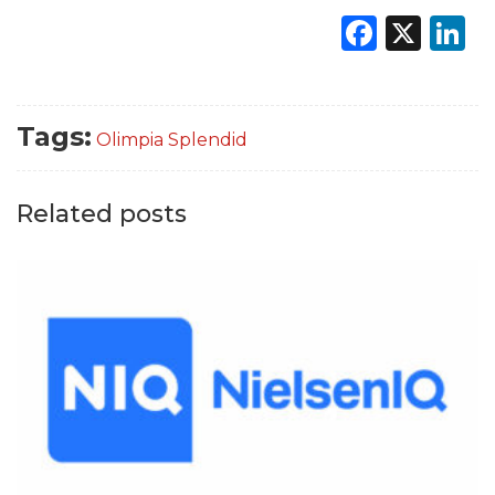
Faceb
X
L
Tags:
Olimpia Splendid
Related posts