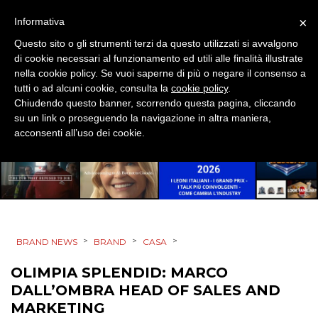
×
Informativa
CSR
Questo sito o gli strumenti terzi da questo utilizzati si avvalgono
di cookie necessari al funzionamento ed utili alle finalità illustrate
STRATEGIE
nella cookie policy. Se vuoi saperne di più o negare il consenso a
tutti o ad alcuni cookie, consulta la
cookie policy
.
Chiudendo questo banner, scorrendo questa pagina, cliccando
su un link o proseguendo la navigazione in altra maniera,
CINEMA
acconsenti all’uso dei cookie.
DIGITALE
EDITORIA
ESTERNA
>
>
>
BRAND NEWS
BRAND
CASA
RADIO / AUDIO
OLIMPIA SPLENDID: MARCO
DALL’OMBRA HEAD OF SALES AND
TV
MARKETING