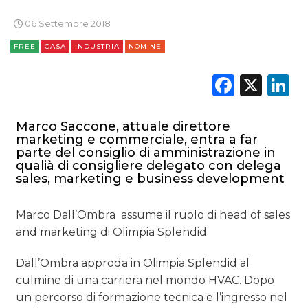
06 Settembre 2018
FREE
CASA
INDUSTRIA
NOMINE
Faceb
X
L
DATI
RICERCHE
Marco Saccone, attuale direttore
marketing e commerciale, entra a far
PREVISIONI/SCENARI
parte del consiglio di amministrazione in
qualià di consigliere delegato con delega
sales, marketing e business development
NORMATIVE
TREND
Marco Dall’Ombra assume il ruolo di head of sales
and marketing di Olimpia Splendid.
CASE HISTORY
Dall’Ombra approda in Olimpia Splendid al
OPINIONI
culmine di una carriera nel mondo HVAC. Dopo
un percorso di formazione tecnica e l’ingresso nel