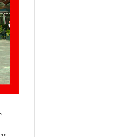
e
-29