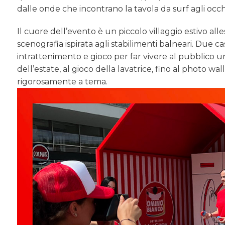
dalle onde che incontrano la tavola da surf agli occhi
Il cuore dell’evento è un piccolo villaggio estivo alle
scenografia ispirata agli stabilimenti balneari. Due cas
intrattenimento e gioco per far vivere al pubblico 
dell’estate, al gioco della lavatrice, fino al photo w
rigorosamente a tema.