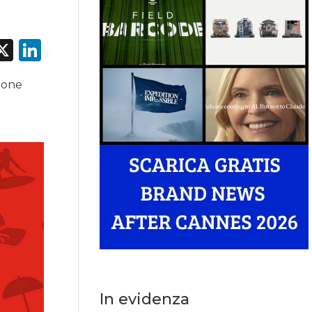
acebook
X
LinkedIn
ione
In evidenza