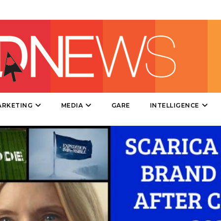
DATI
RICERCHE
PREVISIONI/SCENARI
ARKETING
MEDIA
GARE
INTELLIGENCE
NORMATIVE
TREND
CASE HISTORY
OPINIONI