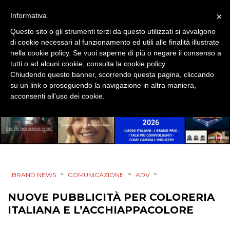
×
Informativa
Questo sito o gli strumenti terzi da questo utilizzati si avvalgono
di cookie necessari al funzionamento ed utili alle finalità illustrate
PRODOTTI
nella cookie policy. Se vuoi saperne di più o negare il consenso a
tutti o ad alcuni cookie, consulta la
cookie policy
.
PUNTI VENDITA
Chiudendo questo banner, scorrendo questa pagina, cliccando
su un link o proseguendo la navigazione in altra maniera,
CSR
acconsenti all’uso dei cookie.
STRATEGIE
CINEMA
>
>
>
BRAND NEWS
COMUNICAZIONE
ADV
DIGITALE
NUOVE PUBBLICITÀ PER COLORERIA
ITALIANA E L’ACCHIAPPACOLORE
EDITORIA