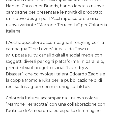
TREND
Henkel Consumer Brands, hanno lanciato nuove
campagne per presentare le novità di prodotto:
CASE HISTORY
un nuovo design per L’Acchiappacolore e una
nuova variante “Marrone Terracotta” per Coloreria
OPINIONI
Italiana.
L’Acchiappacolore accompagna il restyling con la
campagna “The Lovers”, ideata da Tbwa e
sviluppata su tv, canali digitali e social media con
soggetti diversi per ogni piattaforma. In parallelo,
prende il via il progetto social “Laundry &
Disaster”, che coinvolge i talent Edoardo Zaggia e
la coppia Momo e Kika per la pubblicazione di di
reel su Instagram con mirroring su TikTok.
Coloreria Italiana accompagna il nuovo colore
“Marrone Terracotta” con una collaborazione con
l’autrice di Armocromia ed esperta di immagine