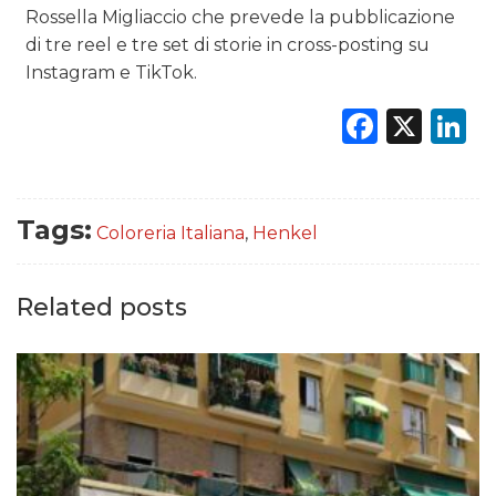
Rossella Migliaccio che prevede la pubblicazione
di tre reel e tre set di storie in cross-posting su
Instagram e TikTok.
Faceb
X
L
Tags:
Coloreria Italiana
,
Henkel
Related posts