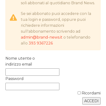
NORMATIVE
soli abbonati al quotidiano Brand News.
TREND
Se sei abbonato puoi accedere con la
tua login e password, oppure puoi
CASE HISTORY
richiedere informazioni
sull'abbonamento scrivendo ad
OPINIONI
admin@brand-news.it
o telefonando
allo
393 9367226
Nome utente o
indirizzo email
Password
Ricordami