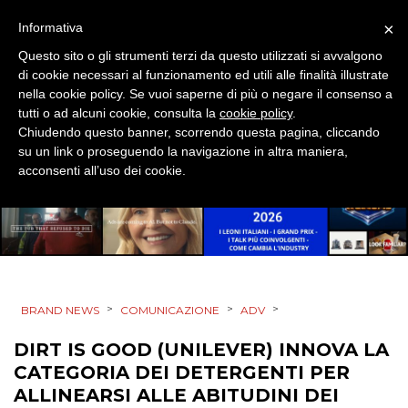
×
Informativa
PROMOZIONI
Questo sito o gli strumenti terzi da questo utilizzati si avvalgono
di cookie necessari al funzionamento ed utili alle finalità illustrate
nella cookie policy. Se vuoi saperne di più o negare il consenso a
tutti o ad alcuni cookie, consulta la
cookie policy
.
PRODOTTI
Chiudendo questo banner, scorrendo questa pagina, cliccando
su un link o proseguendo la navigazione in altra maniera,
PUNTI VENDITA
acconsenti all’uso dei cookie.
CSR
STRATEGIE
>
>
>
BRAND NEWS
COMUNICAZIONE
ADV
CINEMA
DIRT IS GOOD (UNILEVER) INNOVA LA
CATEGORIA DEI DETERGENTI PER
DIGITALE
ALLINEARSI ALLE ABITUDINI DEI