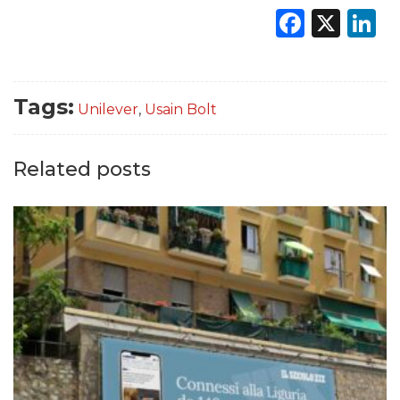
Faceb
X
L
Tags:
Unilever
,
Usain Bolt
Related posts