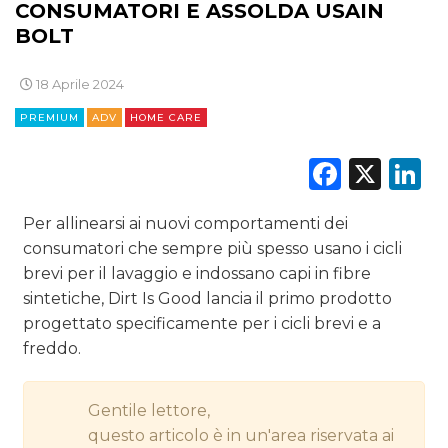
CONSUMATORI E ASSOLDA USAIN
EDITORIA
BOLT
ESTERNA
18 Aprile 2024
RADIO / AUDIO
PREMIUM
ADV
HOME CARE
TV
Faceb
X
L
Per allinearsi ai nuovi comportamenti dei
consumatori che sempre più spesso usano i cicli
brevi per il lavaggio e indossano capi in fibre
sintetiche, Dirt Is Good lancia il primo prodotto
DATI
progettato specificamente per i cicli brevi e a
freddo.
RICERCHE
PREVISIONI/SCENARI
Gentile lettore,
questo articolo è in un'area riservata ai