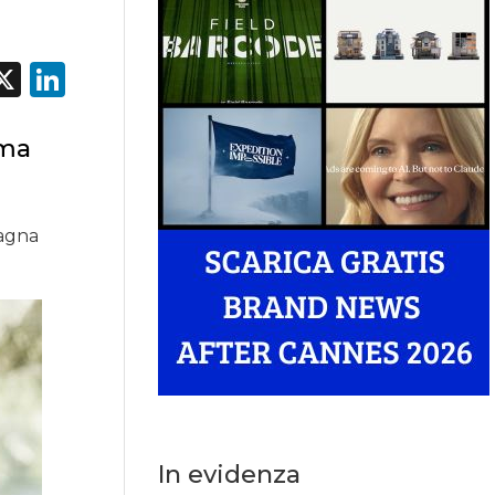
acebook
X
LinkedIn
ima
pagna
In evidenza