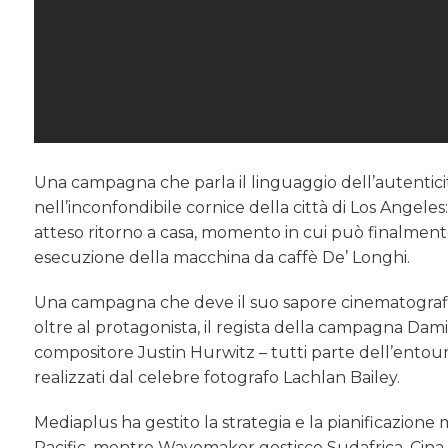
Una campagna che parla il linguaggio dell’autentici
nell’inconfondibile cornice della città di Los Angeles:
atteso ritorno a casa, momento in cui può finalmente 
esecuzione della macchina da caffè De’ Longhi.
Una campagna che deve il suo sapore cinematografic
oltre al protagonista, il regista della campagna Dami
compositore Justin Hurwitz – tutti parte dell’entoura
realizzati dal celebre fotografo Lachlan Bailey.
Mediaplus ha gestito la strategia e la pianificazione m
Pacific, mentre Wavemaker gestisce Sudafrica, Cina St