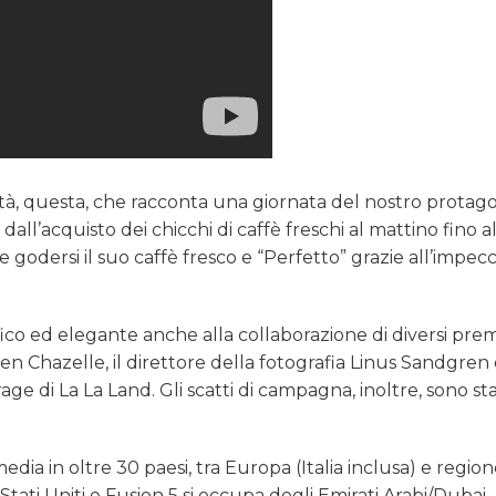
tà, questa, che racconta una giornata del nostro protago
 dall’acquisto dei chicchi di caffè freschi al mattino fino a
godersi il suo caffè fresco e “Perfetto” grazie all’impec
o ed elegante anche alla collaborazione di diversi prem
en Chazelle, il direttore della fotografia Linus Sandgren e
ge di La La Land. Gli scatti di campagna, inoltre, sono sta
edia in oltre 30 paesi, tra Europa (Italia inclusa) e region
ati Uniti e Fusion 5 si occupa degli Emirati Arabi/Dubai.