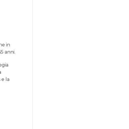
ne in
65 anni.
egia
a
 e la