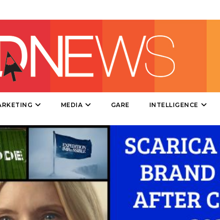
DATI
RICERCHE
PREVISIONI/SCENARI
ARKETING
MEDIA
GARE
INTELLIGENCE
NORMATIVE
TREND
CASE HISTORY
OPINIONI