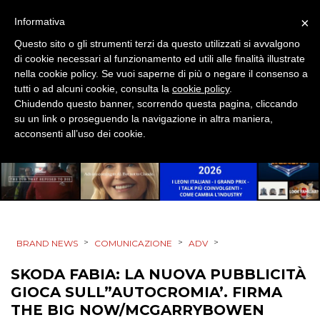
PUNTI VENDITA
×
Informativa
CSR
Questo sito o gli strumenti terzi da questo utilizzati si avvalgono
di cookie necessari al funzionamento ed utili alle finalità illustrate
nella cookie policy. Se vuoi saperne di più o negare il consenso a
STRATEGIE
tutti o ad alcuni cookie, consulta la
cookie policy
.
Chiudendo questo banner, scorrendo questa pagina, cliccando
su un link o proseguendo la navigazione in altra maniera,
acconsenti all’uso dei cookie.
CINEMA
DIGITALE
EDITORIA
>
>
>
BRAND NEWS
COMUNICAZIONE
ADV
ESTERNA
SKODA FABIA: LA NUOVA PUBBLICITÀ
RADIO / AUDIO
GIOCA SULL”AUTOCROMIA’. FIRMA
THE BIG NOW/MCGARRYBOWEN
TV