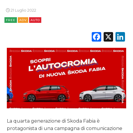
21 Luglio 2022
FREE
ADV
AUTO
Faceb
X
L
DATI
RICERCHE
PREVISIONI/SCENARI
NORMATIVE
TREND
CASE HISTORY
La quarta generazione di Skoda Fabia è
OPINIONI
protagonista di una campagna di comunicazione