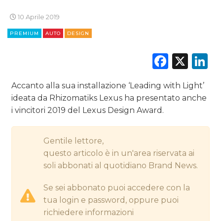
DIGITALE
10 Aprile 2019
PREMIUM
AUTO
DESIGN
EDITORIA
Faceb
X
L
ESTERNA
Accanto alla sua installazione ‘Leading with Light’
RADIO / AUDIO
ideata da Rhizomatiks Lexus ha presentato anche
TV
i vincitori 2019 del Lexus Design Award.
Gentile lettore,
questo articolo è in un'area riservata ai
soli abbonati al quotidiano Brand News.
DATI
Se sei abbonato puoi accedere con la
tua login e password, oppure puoi
RICERCHE
richiedere informazioni