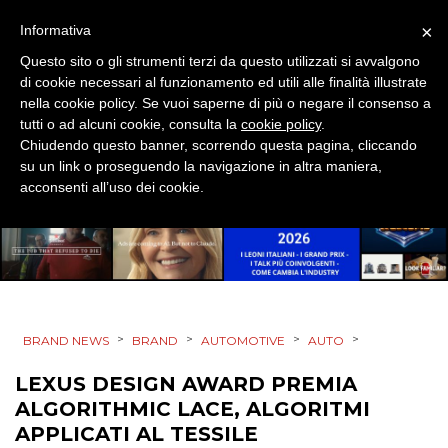
EVENTI
×
Informativa
MOBILE
Questo sito o gli strumenti terzi da questo utilizzati si avvalgono
di cookie necessari al funzionamento ed utili alle finalità illustrate
PROMOZIONI
nella cookie policy. Se vuoi saperne di più o negare il consenso a
tutti o ad alcuni cookie, consulta la
cookie policy
.
Chiudendo questo banner, scorrendo questa pagina, cliccando
su un link o proseguendo la navigazione in altra maniera,
acconsenti all’uso dei cookie.
PRODOTTI
PUNTI VENDITA
CSR
STRATEGIE
>
>
>
>
BRAND NEWS
BRAND
AUTOMOTIVE
AUTO
LEXUS DESIGN AWARD PREMIA
ALGORITHMIC LACE, ALGORITMI
APPLICATI AL TESSILE
CINEMA