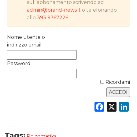
sull'abbonamento scrivendo ad
PREVISIONI/SCENARI
admin@brand-news.it
o telefonando
allo
393 9367226
NORMATIVE
TREND
Nome utente o
indirizzo email
CASE HISTORY
OPINIONI
Password
Ricordami
Faceb
X
L
Tags:
Rhizomatiks