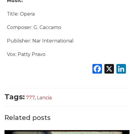
Music:
Title: Opera
Composer: G. Caccamo
Publisher: Nar International
Vox: Patty Pravo
Faceb
X
L
Tags:
777
,
Lancia
Related posts