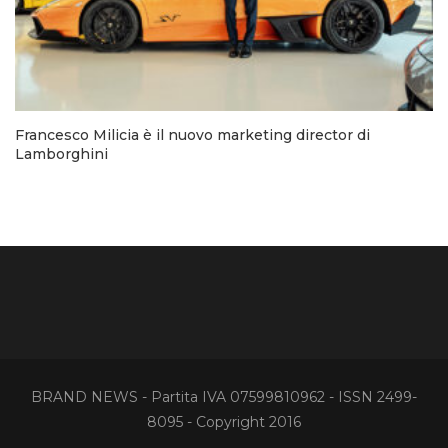
Francesco Milicia è il nuovo marketing director di
Lamborghini
BRAND NEWS - Partita IVA 07599810962 - ISSN 2499-
8095 - Copyright 2016