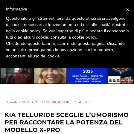
EVENTI
×
Informativa
Questo sito o gli strumenti terzi da questo utilizzati si avvalgono
MOBILE
di cookie necessari al funzionamento ed utili alle finalità illustrate
nella cookie policy. Se vuoi saperne di più o negare il consenso a
PROMOZIONI
tutti o ad alcuni cookie, consulta la
cookie policy
.
Chiudendo questo banner, scorrendo questa pagina, cliccando
su un link o proseguendo la navigazione in altra maniera,
acconsenti all’uso dei cookie.
PRODOTTI
PUNTI VENDITA
CSR
>
>
>
BRAND NEWS
COMUNICAZIONE
ADV
STRATEGIE
KIA TELLURIDE SCEGLIE L’UMORISMO
PER RACCONTARE LA POTENZA DEL
MODELLO X-PRO