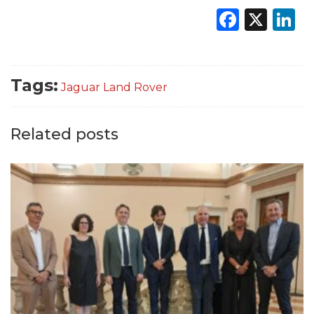
Faceb
X
L
Tags:
Jaguar Land Rover
Related posts