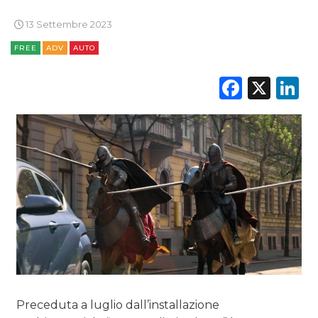
13 Settembre 2023
FREE
ADV
AUTO
Faceb
X
L
Preceduta a luglio dall’installazione