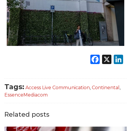
Faceb
X
L
Tags:
Access Live Communication
,
Continental
,
EssenceMediacom
Related posts