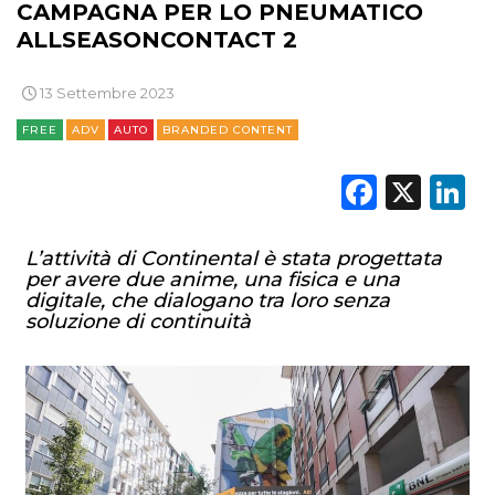
CAMPAGNA PER LO PNEUMATICO
ALLSEASONCONTACT 2
13 Settembre 2023
FREE
ADV
AUTO
BRANDED CONTENT
Faceb
X
L
L’attività di Continental è stata progettata
per avere due anime, una fisica e una
digitale, che dialogano tra loro senza
soluzione di continuità