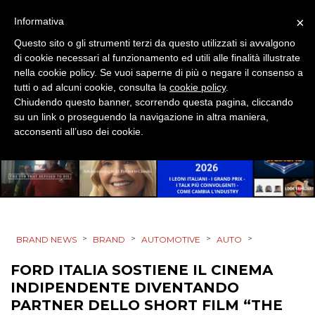
TV
×
Informativa
Questo sito o gli strumenti terzi da questo utilizzati si avvalgono
di cookie necessari al funzionamento ed utili alle finalità illustrate
nella cookie policy. Se vuoi saperne di più o negare il consenso a
tutti o ad alcuni cookie, consulta la
cookie policy
.
Chiudendo questo banner, scorrendo questa pagina, cliccando
su un link o proseguendo la navigazione in altra maniera,
DATI
acconsenti all’uso dei cookie.
RICERCHE
PREVISIONI/SCENARI
NORMATIVE
>
>
>
>
BRAND NEWS
BRAND
AUTOMOTIVE
AUTO
TREND
FORD ITALIA SOSTIENE IL CINEMA
INDIPENDENTE DIVENTANDO
CASE HISTORY
PARTNER DELLO SHORT FILM “THE