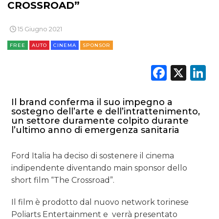
CROSSROAD”
OPINIONI
15 Giugno 2021
FREE
AUTO
CINEMA
SPONSOR
Faceb
X
L
Il brand conferma il suo impegno a
sostegno dell’arte e dell’intrattenimento,
un settore duramente colpito durante
l’ultimo anno di emergenza sanitaria
Ford Italia ha deciso di sostenere il cinema
indipendente diventando main sponsor dello
short film “The Crossroad”.
Il film è prodotto dal nuovo network torinese
Poliarts Entertainment e verrà presentato