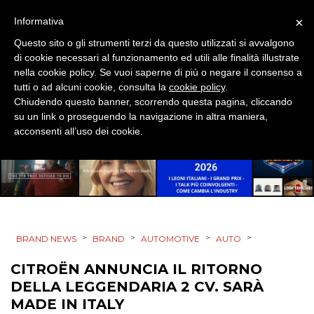
×
Informativa
PUNTI VENDITA
Questo sito o gli strumenti terzi da questo utilizzati si avvalgono
di cookie necessari al funzionamento ed utili alle finalità illustrate
CSR
nella cookie policy. Se vuoi saperne di più o negare il consenso a
tutti o ad alcuni cookie, consulta la
cookie policy
.
STRATEGIE
Chiudendo questo banner, scorrendo questa pagina, cliccando
su un link o proseguendo la navigazione in altra maniera,
acconsenti all’uso dei cookie.
CINEMA
DIGITALE
EDITORIA
>
>
>
>
BRAND NEWS
BRAND
AUTOMOTIVE
AUTO
ESTERNA
CITROËN ANNUNCIA IL RITORNO
DELLA LEGGENDARIA 2 CV. SARÀ
RADIO / AUDIO
MADE IN ITALY