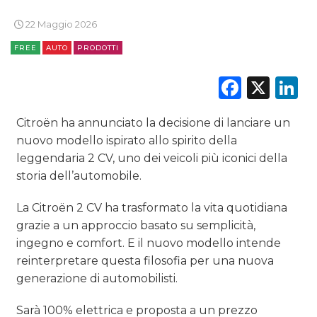
TV
22 Maggio 2026
FREE
AUTO
PRODOTTI
Faceb
X
L
DATI
Citroën ha annunciato la decisione di lanciare un
nuovo modello ispirato allo spirito della
RICERCHE
leggendaria 2 CV, uno dei veicoli più iconici della
storia dell’automobile.
PREVISIONI/SCENARI
La Citroën 2 CV ha trasformato la vita quotidiana
NORMATIVE
grazie a un approccio basato su semplicità,
ingegno e comfort. E il nuovo modello intende
TREND
reinterpretare questa filosofia per una nuova
generazione di automobilisti.
CASE HISTORY
Sarà 100% elettrica e proposta a un prezzo