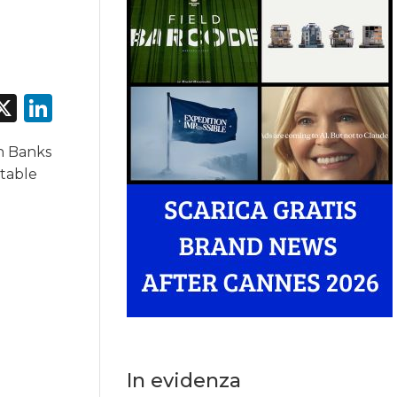
acebook
X
LinkedIn
an Banks
stable
In evidenza