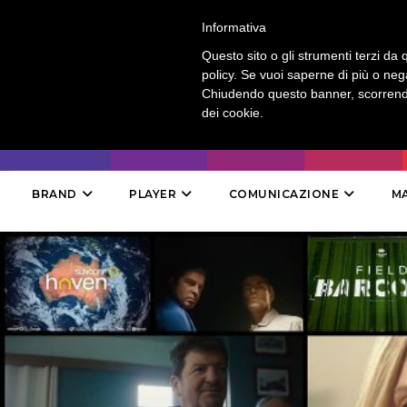
LOGIN
-
CONTATTI
-
ABBONAMENTI
Informativa
Questo sito o gli strumenti terzi da q
policy. Se vuoi saperne di più o neg
Chiudendo questo banner, scorrendo
dei cookie.
BRAND
PLAYER
COMUNICAZIONE
M