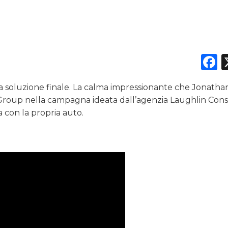
RICERCHE
PREVISIONI/SCENARI
F
NORMATIVE
TREND
la soluzione finale. La calma impressionante che Jonath
m Group nella campagna ideata dall’agenzia Laughlin Con
CASE HISTORY
a con la propria auto.
OPINIONI