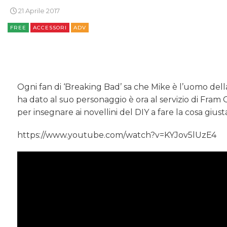
21 Aprile 2017
FREE
ACCESSORI
ADV
Ogni fan di ‘Breaking Bad’ sa che Mike è l’uomo del
ha dato al suo personaggio è ora al servizio di Fra
per insegnare ai novellini del DIY a fare la cosa giust
https://www.youtube.com/watch?v=KYJov5lUzE4