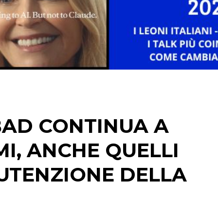
CINEMA
DIGITALE
EDITORIA
ESTERNA
RADIO / AUDIO
BAD CONTINUA A
TV
I, ANCHE QUELLI
NUTENZIONE DELLA
DATI