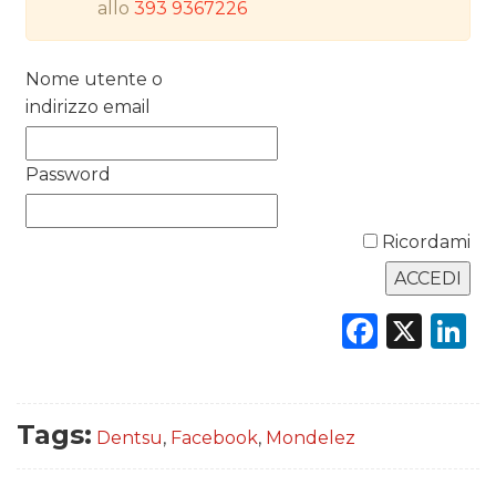
allo
393 9367226
DATI
RICERCHE
Nome utente o
indirizzo email
PREVISIONI/SCENARI
Password
NORMATIVE
TREND
Ricordami
CASE HISTORY
Faceb
X
L
OPINIONI
Tags:
Dentsu
,
Facebook
,
Mondelez