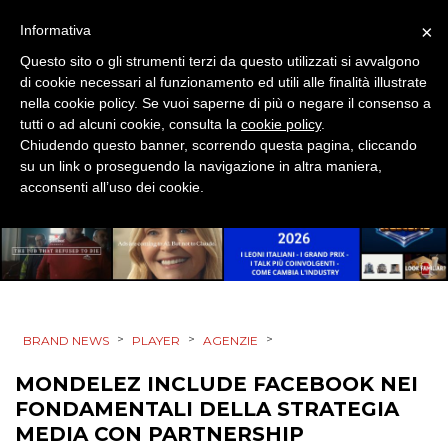
SPONSOR
×
Informativa
DESIGN
Questo sito o gli strumenti terzi da questo utilizzati si avvalgono
di cookie necessari al funzionamento ed utili alle finalità illustrate
EVENTI
nella cookie policy. Se vuoi saperne di più o negare il consenso a
tutti o ad alcuni cookie, consulta la
cookie policy
.
Chiudendo questo banner, scorrendo questa pagina, cliccando
MOBILE
su un link o proseguendo la navigazione in altra maniera,
acconsenti all’uso dei cookie.
PROMOZIONI
PRODOTTI
>
>
>
PUNTI VENDITA
BRAND NEWS
PLAYER
AGENZIE
MONDELEZ INCLUDE FACEBOOK NEI
CSR
FONDAMENTALI DELLA STRATEGIA
MEDIA CON PARTNERSHIP
STRATEGIE