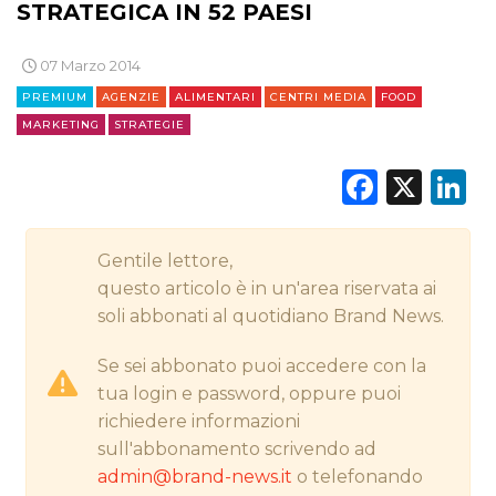
STRATEGICA IN 52 PAESI
07 Marzo 2014
CINEMA
PREMIUM
AGENZIE
ALIMENTARI
CENTRI MEDIA
FOOD
MARKETING
STRATEGIE
DIGITALE
Faceb
X
L
EDITORIA
ESTERNA
Gentile lettore,
questo articolo è in un'area riservata ai
RADIO / AUDIO
soli abbonati al quotidiano Brand News.
TV
Se sei abbonato puoi accedere con la
tua login e password, oppure puoi
richiedere informazioni
sull'abbonamento scrivendo ad
admin@brand-news.it
o telefonando