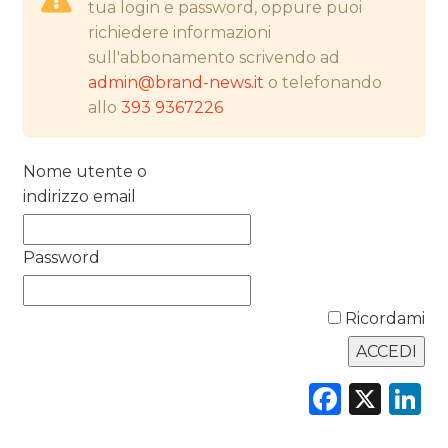
tua login e password, oppure puoi
richiedere informazioni
NORMATIVE
sull'abbonamento scrivendo ad
admin@brand-news.it
o telefonando
TREND
allo
393 9367226
CASE HISTORY
Nome utente o
OPINIONI
indirizzo email
Password
Ricordami
Faceb
X
L