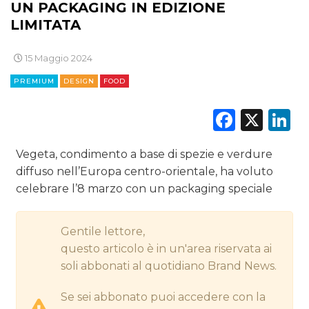
UN PACKAGING IN EDIZIONE
DIGITALE
LIMITATA
EDITORIA
15 Maggio 2024
ESTERNA
PREMIUM
DESIGN
FOOD
RADIO / AUDIO
Faceb
X
L
TV
Vegeta, condimento a base di spezie e verdure
diffuso nell’Europa centro-orientale, ha voluto
celebrare l’8 marzo con un packaging speciale
Gentile lettore,
DATI
questo articolo è in un'area riservata ai
soli abbonati al quotidiano Brand News.
RICERCHE
Se sei abbonato puoi accedere con la
PREVISIONI/SCENARI