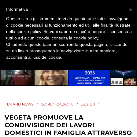
MOBILE
×
Informativa
Questo sito o gli strumenti terzi da questo utilizzati si avvalgono
PROMOZIONI
di cookie necessari al funzionamento ed utili alle finalità illustrate
nella cookie policy. Se vuoi saperne di più o negare il consenso a
tutti o ad alcuni cookie, consulta la
cookie policy
.
Chiudendo questo banner, scorrendo questa pagina, cliccando
su un link o proseguendo la navigazione in altra maniera,
PRODOTTI
acconsenti all’uso dei cookie.
PUNTI VENDITA
CSR
STRATEGIE
>
>
>
BRAND NEWS
COMUNICAZIONE
DESIGN
VEGETA PROMUOVE LA
CONDIVISIONE DEI LAVORI
CINEMA
DOMESTICI IN FAMIGLIA ATTRAVERSO