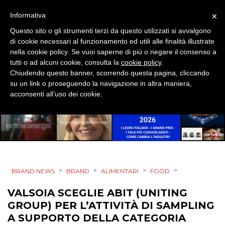
ESTERNA
×
Informativa
RADIO / AUDIO
Questo sito o gli strumenti terzi da questo utilizzati si avvalgono
di cookie necessari al funzionamento ed utili alle finalità illustrate
TV
nella cookie policy. Se vuoi saperne di più o negare il consenso a
tutti o ad alcuni cookie, consulta la
cookie policy
.
Chiudendo questo banner, scorrendo questa pagina, cliccando
su un link o proseguendo la navigazione in altra maniera,
acconsenti all’uso dei cookie.
DATI
RICERCHE
PREVISIONI/SCENARI
>
>
>
>
BRAND NEWS
BRAND
ALIMENTARI
FOOD
VALSOIA SCEGLIE ABIT (UNITING
NORMATIVE
GROUP) PER L’ATTIVITÀ DI SAMPLING
A SUPPORTO DELLA CATEGORIA
TREND