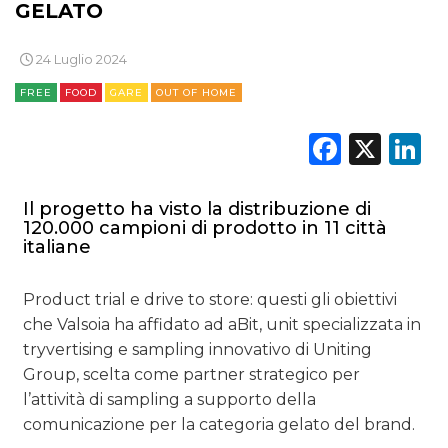
GELATO
CASE HISTORY
24 Luglio 2024
OPINIONI
FREE
FOOD
GARE
OUT OF HOME
Faceb
X
L
Il progetto ha visto la distribuzione di
120.000 campioni di prodotto in 11 città
italiane
Product trial e drive to store: questi gli obiettivi
che Valsoia ha affidato ad aBit, unit specializzata in
tryvertising e sampling innovativo di Uniting
Group, scelta come partner strategico per
l’attività di sampling a supporto della
comunicazione per la categoria gelato del brand.