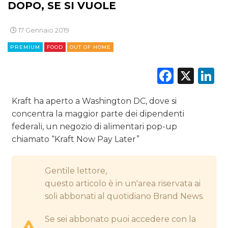
DOPO, SE SI VUOLE
CINEMA
DIGITALE
17 Gennaio 2019
PREMIUM
FOOD
OUT OF HOME
EDITORIA
Faceb
X
L
ESTERNA
RADIO / AUDIO
Kraft ha aperto a Washington DC, dove si
concentra la maggior parte dei dipendenti
TV
federali, un negozio di alimentari pop-up
chiamato “Kraft Now Pay Later”
Gentile lettore,
questo articolo è in un'area riservata ai
soli abbonati al quotidiano Brand News.
DATI
Se sei abbonato puoi accedere con la
RICERCHE