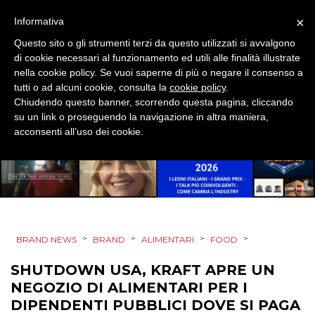
EVENTI
×
Informativa
Questo sito o gli strumenti terzi da questo utilizzati si avvalgono
MOBILE
di cookie necessari al funzionamento ed utili alle finalità illustrate
nella cookie policy. Se vuoi saperne di più o negare il consenso a
PROMOZIONI
tutti o ad alcuni cookie, consulta la
cookie policy
.
Chiudendo questo banner, scorrendo questa pagina, cliccando
su un link o proseguendo la navigazione in altra maniera,
acconsenti all’uso dei cookie.
PRODOTTI
PUNTI VENDITA
CSR
>
>
>
>
BRAND NEWS
BRAND
ALIMENTARI
FOOD
STRATEGIE
SHUTDOWN USA, KRAFT APRE UN
NEGOZIO DI ALIMENTARI PER I
DIPENDENTI PUBBLICI DOVE SI PAGA