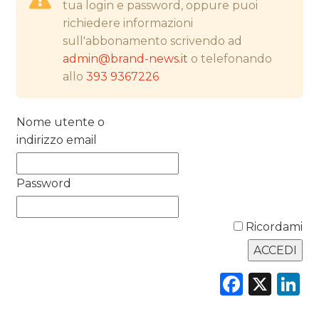
tua login e password, oppure puoi
richiedere informazioni
PREVISIONI/SCENARI
sull'abbonamento scrivendo ad
admin@brand-news.it
o telefonando
NORMATIVE
allo
393 9367226
TREND
Nome utente o
CASE HISTORY
indirizzo email
OPINIONI
Password
Ricordami
Faceb
X
L