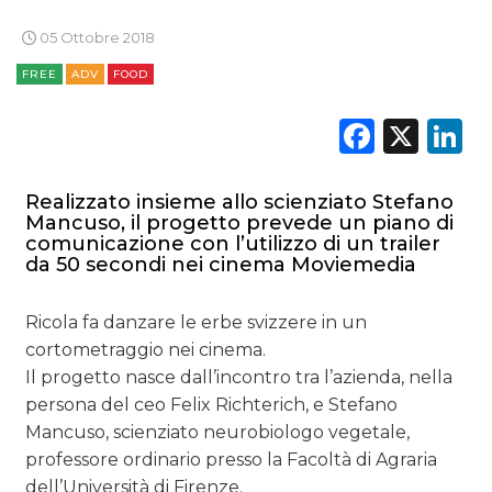
05 Ottobre 2018
FREE
ADV
FOOD
Faceb
X
L
Realizzato insieme allo scienziato Stefano
Mancuso, il progetto prevede un piano di
comunicazione con l’utilizzo di un trailer
da 50 secondi nei cinema Moviemedia
Ricola fa danzare le erbe svizzere in un
cortometraggio nei cinema.
Il progetto nasce dall’incontro tra l’azienda, nella
persona del ceo Felix Richterich, e Stefano
Mancuso, scienziato neurobiologo vegetale,
professore ordinario presso la Facoltà di Agraria
dell’Università di Firenze.