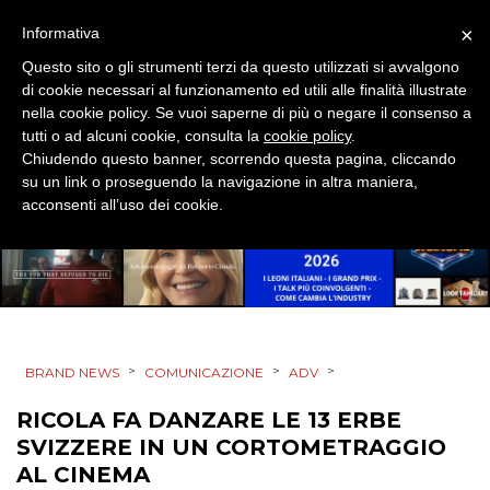
×
Informativa
Questo sito o gli strumenti terzi da questo utilizzati si avvalgono
DATI
di cookie necessari al funzionamento ed utili alle finalità illustrate
nella cookie policy. Se vuoi saperne di più o negare il consenso a
RICERCHE
tutti o ad alcuni cookie, consulta la
cookie policy
.
Chiudendo questo banner, scorrendo questa pagina, cliccando
su un link o proseguendo la navigazione in altra maniera,
PREVISIONI/SCENARI
acconsenti all’uso dei cookie.
NORMATIVE
TREND
CASE HISTORY
>
>
>
BRAND NEWS
COMUNICAZIONE
ADV
OPINIONI
RICOLA FA DANZARE LE 13 ERBE
SVIZZERE IN UN CORTOMETRAGGIO
AL CINEMA