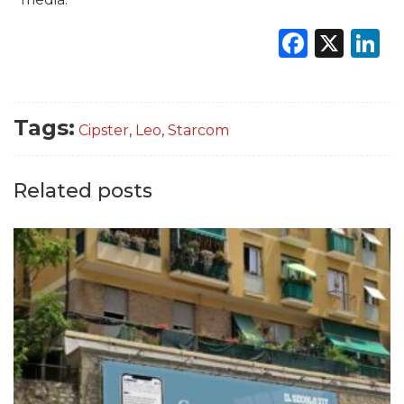
Faceb
X
L
Tags:
Cipster
,
Leo
,
Starcom
Related posts