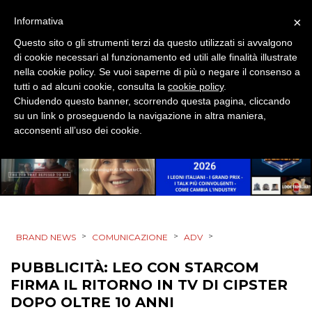
×
Informativa
DATI
Questo sito o gli strumenti terzi da questo utilizzati si avvalgono
di cookie necessari al funzionamento ed utili alle finalità illustrate
RICERCHE
nella cookie policy. Se vuoi saperne di più o negare il consenso a
tutti o ad alcuni cookie, consulta la
cookie policy
.
PREVISIONI/SCENARI
Chiudendo questo banner, scorrendo questa pagina, cliccando
su un link o proseguendo la navigazione in altra maniera,
NORMATIVE
acconsenti all’uso dei cookie.
TREND
CASE HISTORY
OPINIONI
>
>
>
BRAND NEWS
COMUNICAZIONE
ADV
PUBBLICITÀ: LEO CON STARCOM
FIRMA IL RITORNO IN TV DI CIPSTER
DOPO OLTRE 10 ANNI