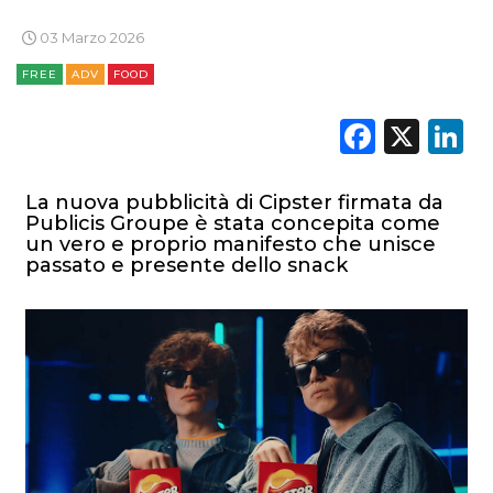
03 Marzo 2026
FREE
ADV
FOOD
Faceb
X
L
La nuova pubblicità di Cipster firmata da
Publicis Groupe è stata concepita come
un vero e proprio manifesto che unisce
passato e presente dello snack