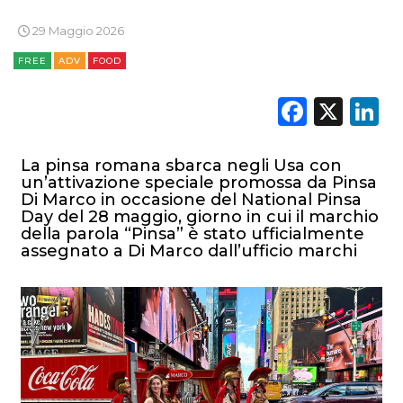
29 Maggio 2026
FREE
ADV
FOOD
Faceb
X
L
La pinsa romana sbarca negli Usa con
un’attivazione speciale promossa da Pinsa
Di Marco in occasione del National Pinsa
Day del 28 maggio, giorno in cui il marchio
della parola “Pinsa” è stato ufficialmente
assegnato a Di Marco dall’ufficio marchi