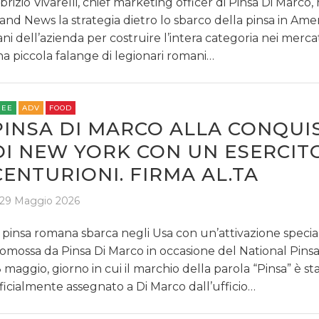
brizio Vivarelli, chief marketing officer di Pinsa Di Marco,
and News la strategia dietro lo sbarco della pinsa in Ameri
ani dell’azienda per costruire l’intera categoria nei merca
a piccola falange di legionari romani…
DATI
RICERCHE
REE
ADV
FOOD
PINSA DI MARCO ALLA CONQUI
PREVISIONI/SCENARI
DI NEW YORK CON UN ESERCITO
NORMATIVE
CENTURIONI. FIRMA AL.TA
29 Maggio 2026
TREND
 pinsa romana sbarca negli Usa con un’attivazione specia
CASE HISTORY
omossa da Pinsa Di Marco in occasione del National Pins
 maggio, giorno in cui il marchio della parola “Pinsa” è st
OPINIONI
ficialmente assegnato a Di Marco dall’ufficio…