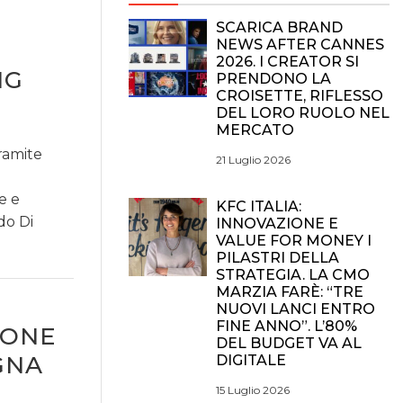
SCARICA BRAND
NEWS AFTER CANNES
2026. I CREATOR SI
NG
PRENDONO LA
CROISETTE, RIFLESSO
DEL LORO RUOLO NEL
MERCATO
ramite
21 Luglio 2026
e e
KFC ITALIA:
do Di
INNOVAZIONE E
VALUE FOR MONEY I
PILASTRI DELLA
STRATEGIA. LA CMO
MARZIA FARÈ: “TRE
NUOVI LANCI ENTRO
FINE ANNO”. L’80%
IONE
DEL BUDGET VA AL
GNA
DIGITALE
15 Luglio 2026