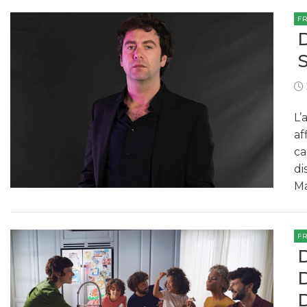
F
L’
af
ca
di
Ma
F