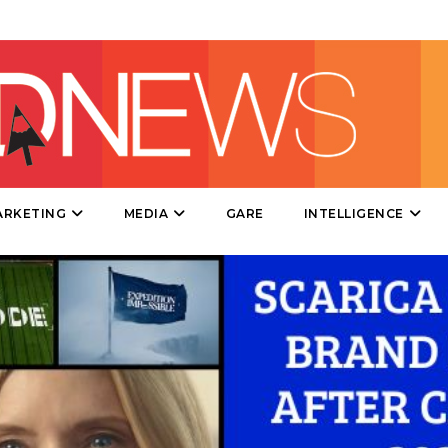
DIRECT
SPONSOR
DESIGN
EVENTI
MOBILE
ARKETING
MEDIA
GARE
INTELLIGENCE
PROMOZIONI
PRODOTTI
PUNTI VENDITA
CSR