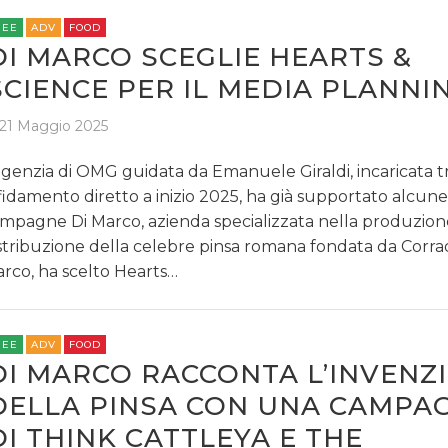
REE
ADV
FOOD
DI MARCO SCEGLIE HEARTS &
SCIENCE PER IL MEDIA PLANNI
21 Maggio 2025
agenzia di OMG guidata da Emanuele Giraldi, incaricata t
fidamento diretto a inizio 2025, ha già supportato alcune
mpagne Di Marco, azienda specializzata nella produzion
stribuzione della celebre pinsa romana fondata da Corra
rco, ha scelto Hearts…
REE
ADV
FOOD
DI MARCO RACCONTA L’INVENZ
DELLA PINSA CON UNA CAMPA
DI THINK CATTLEYA E THE