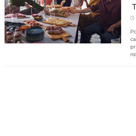
Po
ca
pr
ri