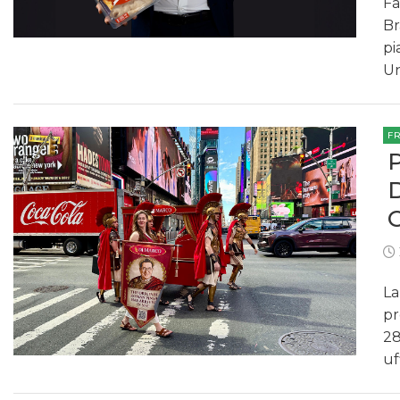
Fa
Br
pi
Un
F
La
pr
28
uf