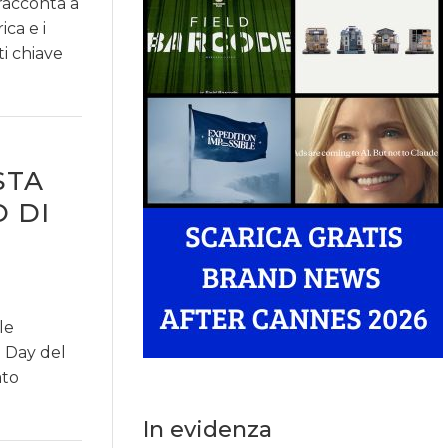
 racconta a
ca e i
ti chiave
STA
 DI
le
a Day del
ato
In evidenza