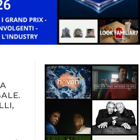
SA
ALE.
LI,