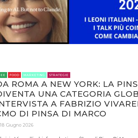
STRATEGIE
CINEMA
DIGITALE
EDITORIA
REE
FOOD
MARKETING
STRATEGIE
DA ROMA A NEW YORK: LA PIN
ESTERNA
DIVENTA UNA CATEGORIA GLOB
INTERVISTA A FABRIZIO VIVAREL
RADIO / AUDIO
CMO DI PINSA DI MARCO
TV
18 Giugno 2026