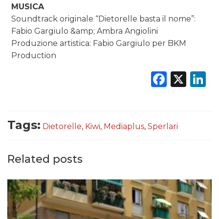
MUSICA
Soundtrack originale “Dietorelle basta il nome”:
Fabio Gargiulo &amp; Ambra Angiolini
Produzione artistica: Fabio Gargiulo per BKM
Production
Faceb
X
L
Tags:
Dietorelle
,
Kiwi
,
Mediaplus
,
Sperlari
Related posts