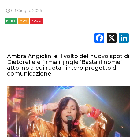
03 Giugno 2026
FREE
ADV
FOOD
Faceb
X
L
Ambra Angiolini è il volto del nuovo spot di
Dietorelle e firma il jingle ‘Basta il nome’
attorno a cui ruota l’intero progetto di
comunicazione