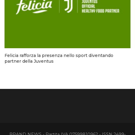
Felicia rafforza la presenza nello sport diventando
partner della Juventus
BRAND NEWS - Partita IVA 07599810962 - ISSN 2499-