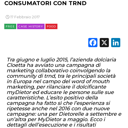
CONSUMATORI CON TRND
17 Febbraio 2017
FREE
CASE HISTORY
FOOD
Faceb
X
L
Tra giugno e luglio 2015, l’azienda dolciaria
Cloetta ha avviato una campagna di
marketing collaborativo coinvolgendo la
community di trnd, tra le principali società
in Europa nel campo del word of mouth
marketing, per rilanciare il dolcificante
myDietor ed educare le persone sulle sue
caratteristiche. L’esito positivo della
campagna ha fatto sì che l’esperienza si
ripetesse anche nel 2016 con due nuove
campagne: una per Dietorelle a settembre e
un’altra per MyDietor a maggio. Ecco i
dettagli dell’esecuzione e i risultati