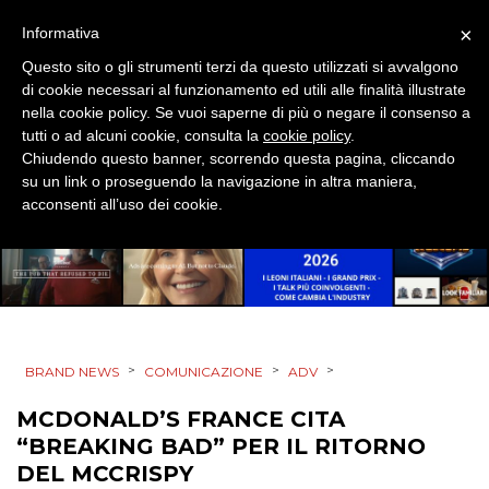
MOBILE
×
Informativa
PROMOZIONI
Questo sito o gli strumenti terzi da questo utilizzati si avvalgono
di cookie necessari al funzionamento ed utili alle finalità illustrate
nella cookie policy. Se vuoi saperne di più o negare il consenso a
tutti o ad alcuni cookie, consulta la
cookie policy
.
Chiudendo questo banner, scorrendo questa pagina, cliccando
PRODOTTI
su un link o proseguendo la navigazione in altra maniera,
acconsenti all’uso dei cookie.
PUNTI VENDITA
CSR
STRATEGIE
>
>
>
BRAND NEWS
COMUNICAZIONE
ADV
MCDONALD’S FRANCE CITA
CINEMA
“BREAKING BAD” PER IL RITORNO
DEL MCCRISPY
DIGITALE