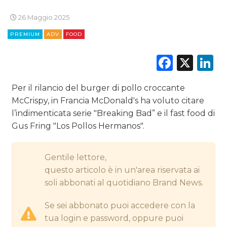
26 Maggio 2025
EDITORIA
PREMIUM
ADV
FOOD
ESTERNA
Faceb
X
L
RADIO / AUDIO
Per il rilancio del burger di pollo croccante
TV
McCrispy, in Francia McDonald's ha voluto citare
l’indimenticata serie "Breaking Bad” e il fast food di
Gus Fring "Los Pollos Hermanos".
Gentile lettore,
questo articolo è in un'area riservata ai
DATI
soli abbonati al quotidiano Brand News.
RICERCHE
Se sei abbonato puoi accedere con la
PREVISIONI/SCENARI
tua login e password, oppure puoi