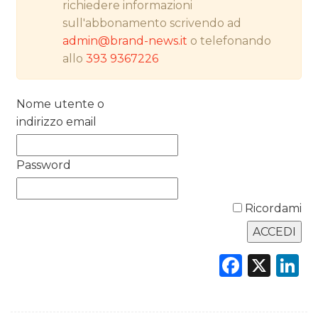
richiedere informazioni
NORMATIVE
sull'abbonamento scrivendo ad
admin@brand-news.it
o telefonando
TREND
allo
393 9367226
CASE HISTORY
Nome utente o
OPINIONI
indirizzo email
Password
Ricordami
Faceb
X
L