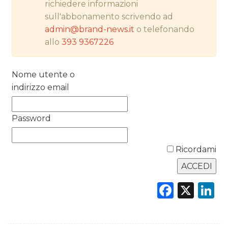
richiedere informazioni
NORMATIVE
sull'abbonamento scrivendo ad
admin@brand-news.it
o telefonando
TREND
allo
393 9367226
CASE HISTORY
Nome utente o
OPINIONI
indirizzo email
Password
Ricordami
Faceb
X
L