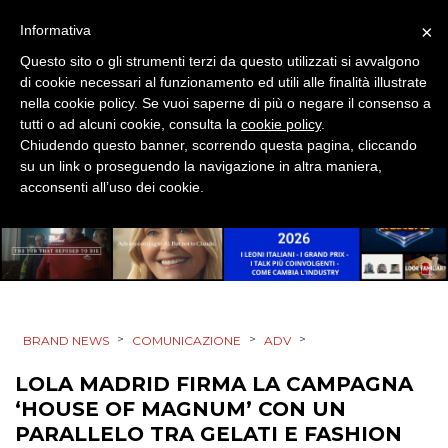
MOBILE
×
Informativa
PROMOZIONI
Questo sito o gli strumenti terzi da questo utilizzati si avvalgono
di cookie necessari al funzionamento ed utili alle finalità illustrate
nella cookie policy. Se vuoi saperne di più o negare il consenso a
tutti o ad alcuni cookie, consulta la
cookie policy
.
Chiudendo questo banner, scorrendo questa pagina, cliccando
PRODOTTI
su un link o proseguendo la navigazione in altra maniera,
acconsenti all’uso dei cookie.
PUNTI VENDITA
CSR
STRATEGIE
>
>
>
BRAND NEWS
COMUNICAZIONE
ADV
LOLA MADRID FIRMA LA CAMPAGNA
CINEMA
‘HOUSE OF MAGNUM’ CON UN
PARALLELO TRA GELATI E FASHION
DIGITALE