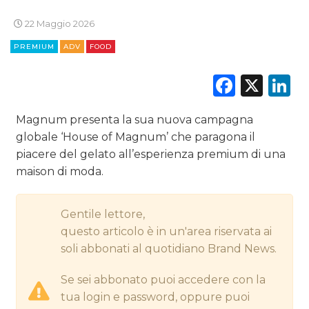
22 Maggio 2026
EDITORIA
PREMIUM
ADV
FOOD
ESTERNA
Faceb
X
L
RADIO / AUDIO
Magnum presenta la sua nuova campagna
TV
globale ‘House of Magnum’ che paragona il
piacere del gelato all’esperienza premium di una
maison di moda.
Gentile lettore,
questo articolo è in un'area riservata ai
DATI
soli abbonati al quotidiano Brand News.
RICERCHE
Se sei abbonato puoi accedere con la
PREVISIONI/SCENARI
tua login e password, oppure puoi