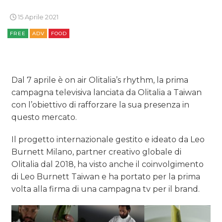
TREND
15 Aprile 2021
CASE HISTORY
FREE
ADV
FOOD
OPINIONI
Dal 7 aprile è on air Olitalia’s rhythm, la prima
campagna televisiva lanciata da Olitalia a Taiwan
con l’obiettivo di rafforzare la sua presenza in
questo mercato.
Il progetto internazionale gestito e ideato da Leo
Burnett Milano, partner creativo globale di
Olitalia dal 2018, ha visto anche il coinvolgimento
di Leo Burnett Taiwan e ha portato per la prima
volta alla firma di una campagna tv per il brand.