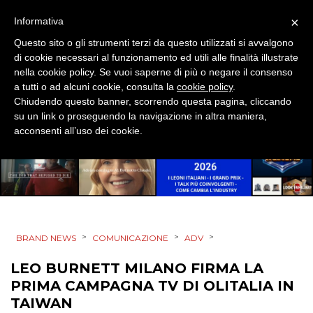
×
Informativa
ESTERNA
Questo sito o gli strumenti terzi da questo utilizzati si avvalgono
RADIO / AUDIO
di cookie necessari al funzionamento ed utili alle finalità illustrate
nella cookie policy. Se vuoi saperne di più o negare il consenso
a tutti o ad alcuni cookie, consulta la
TV
cookie policy
.
Chiudendo questo banner, scorrendo questa pagina, cliccando
su un link o proseguendo la navigazione in altra maniera,
acconsenti all’uso dei cookie.
DATI
RICERCHE
>
>
>
BRAND NEWS
COMUNICAZIONE
ADV
PREVISIONI/SCENARI
LEO BURNETT MILANO FIRMA LA
PRIMA CAMPAGNA TV DI OLITALIA IN
NORMATIVE
TAIWAN