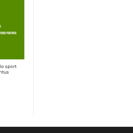
llo sport
ntus