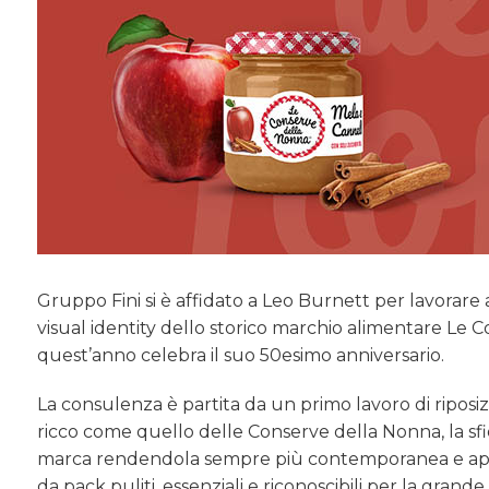
Gruppo Fini si è affidato a Leo Burnett per lavorare
visual identity dello storico marchio alimentare Le 
quest’anno celebra il suo 50esimo anniversario.
La consulenza è partita da un primo lavoro di riposiz
ricco come quello delle Conserve della Nonna, la sfid
marca rendendola sempre più contemporanea e appea
da pack puliti, essenziali e riconoscibili per la gra