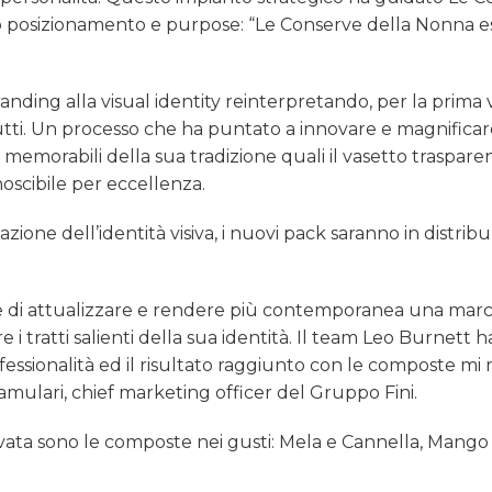
io posizionamento e purpose: “Le Conserve della Nonna e
randing alla visual identity reinterpretando, per la prima 
utti. Un processo che ha puntato a innovare e magnificare
memorabili della sua tradizione quali il vasetto trasparent
noscibile per eccellenza.
azione dell’identità visiva, i nuovi pack saranno in distrib
re di attualizzare e rendere più contemporanea una marc
 tratti salienti della sua identità. Il team Leo Burnett h
fessionalità ed il risultato raggiunto con le composte mi
ulari, chief marketing officer del Gruppo Fini.
novata sono le composte nei gusti: Mela e Cannella, Mango