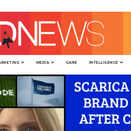
CINEMA
DIGITALE
EDITORIA
ESTERNA
ARKETING
MEDIA
GARE
INTELLIGENCE
RADIO / AUDIO
TV
DATI