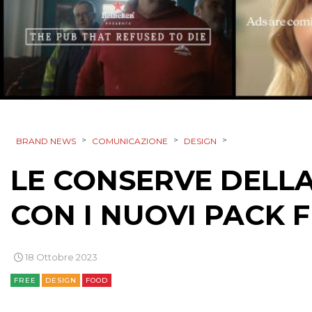
>
>
>
BRAND NEWS
COMUNICAZIONE
DESIGN
LE CONSERVE DELL
CON I NUOVI PACK 
18 Ottobre 2023
FREE
DESIGN
FOOD