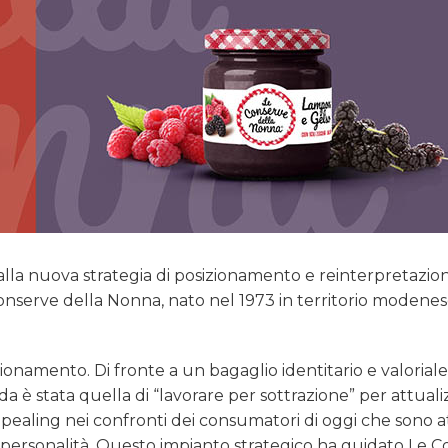
 alla nuova strategia di posizionamento e reinterpretazio
Conserve della Nonna, nato nel 1973 in territorio modene
ionamento. Di fronte a un bagaglio identitario e valoriale
a è stata quella di “lavorare per sottrazione” per attuali
ling nei confronti dei consumatori di oggi che sono at
nde personalità. Questo impianto strategico ha guidato Le 