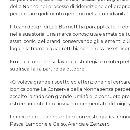
della Nonna nel processo di ridefinizione del propr
per portare godimento genuino nella quotidianità”.
Il team design di Leo Burnett ha poi applicato il reb
nella sua storia, una marca conosciuta e amata da t
asset iconici del brand, conservando gli elementi più 
logo e la trama a quadretti bianchi e rossi, asset rico
Frutto di un intenso lavoro di strategia e reinterpret
sugli scaffali a partire da ottobre.
«Ci voleva grande rispetto ed attenzione nel cerca
iconica come Le Conserve della Nonna senza perdere i
accolto la sfida con grande umiltà e la consueta pro
estremamente fiducioso» ha commentato di Luigi Fam
I primi prodotti a presentarsi con veste grafica rin
Pesca, Lampone e Gelso, Arancia e Zenzero.