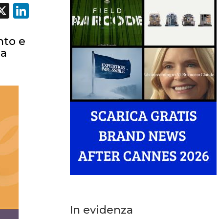
acebook
X
LinkedIn
nto e
la
In evidenza