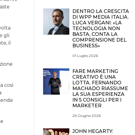
siste
DENTRO LA CRESCITA
DI WPP MEDIA ITALIA.
LUCA VERGANI: «LA
volta
TECNOLOGIA NON
BASTA, CONTA LA
 gli
COMPRENSIONE DEL
e, il
BUSINESS»
01 Luglio 2026
uzione
FARE MARKETING
CREATIVO È UNA
LOTTA. FERNANDO
a così
MACHADO RIASSUME
a
LA SUA ESPERIENZA
IN 5 CONSIGLI PER I
 rende
MARKETER
26 Giugno 2026
 e
JOHN HEGARTY: