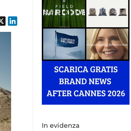
acebook
X
LinkedIn
In evidenza