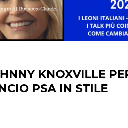
DIGITALE
EDITORIA
ESTERNA
RADIO / AUDIO
TV
OHNNY KNOXVILLE PE
CIO PSA IN STILE
DATI
RICERCHE