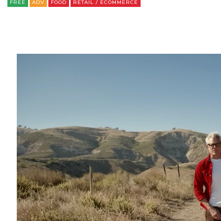
FREE
ADV
FOOD
RETAIL / ECOMMERCE