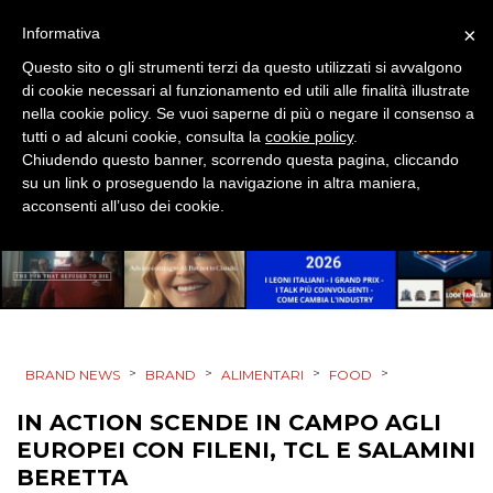
×
Informativa
DIGITALE
Questo sito o gli strumenti terzi da questo utilizzati si avvalgono
di cookie necessari al funzionamento ed utili alle finalità illustrate
EDITORIA
nella cookie policy. Se vuoi saperne di più o negare il consenso a
tutti o ad alcuni cookie, consulta la
cookie policy
.
ESTERNA
Chiudendo questo banner, scorrendo questa pagina, cliccando
su un link o proseguendo la navigazione in altra maniera,
RADIO / AUDIO
acconsenti all’uso dei cookie.
TV
>
>
>
>
BRAND NEWS
BRAND
ALIMENTARI
FOOD
IN ACTION SCENDE IN CAMPO AGLI
DATI
EUROPEI CON FILENI, TCL E SALAMINI
RICERCHE
BERETTA