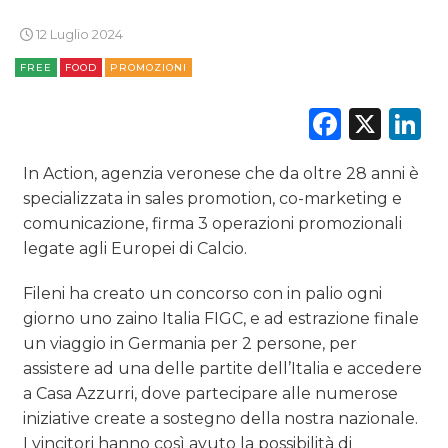
PREVISIONI/SCENARI
12 Luglio 2024
FREE
FOOD
PROMOZIONI
NORMATIVE
Faceb
X
L
TREND
CASE HISTORY
In Action, agenzia veronese che da oltre 28 anni è
specializzata in sales promotion, co-marketing e
OPINIONI
comunicazione, firma 3 operazioni promozionali
legate agli Europei di Calcio.
Fileni ha creato un concorso con in palio ogni
giorno uno zaino Italia FIGC, e ad estrazione finale
un viaggio in Germania per 2 persone, per
assistere ad una delle partite dell’Italia e accedere
a Casa Azzurri, dove partecipare alle numerose
iniziative create a sostegno della nostra nazionale.
I vincitori hanno così avuto la possibilità di