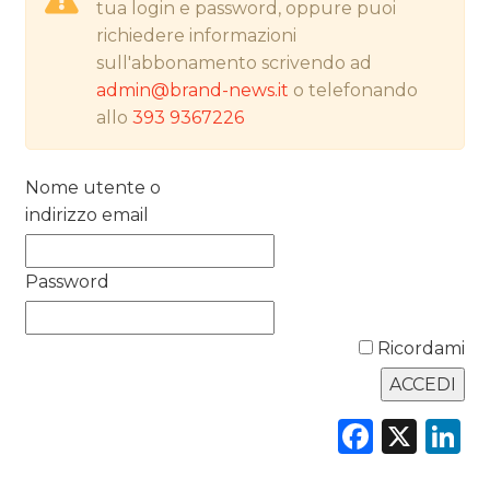
tua login e password, oppure puoi
RICERCHE
richiedere informazioni
sull'abbonamento scrivendo ad
PREVISIONI/SCENARI
admin@brand-news.it
o telefonando
allo
393 9367226
NORMATIVE
TREND
Nome utente o
indirizzo email
CASE HISTORY
OPINIONI
Password
Ricordami
Faceb
X
L