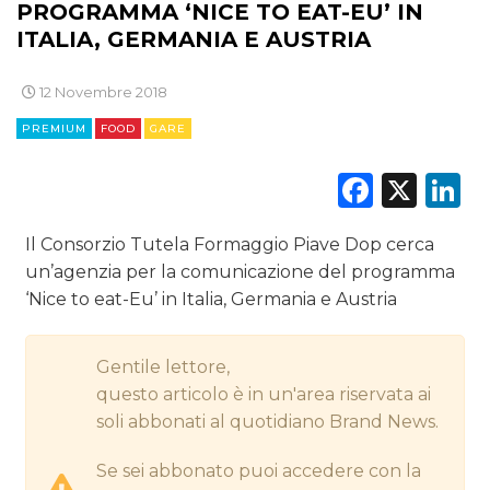
PROGRAMMA ‘NICE TO EAT-EU’ IN
CINEMA
ITALIA, GERMANIA E AUSTRIA
DIGITALE
12 Novembre 2018
PREMIUM
FOOD
GARE
EDITORIA
Faceb
X
L
ESTERNA
RADIO / AUDIO
Il Consorzio Tutela Formaggio Piave Dop cerca
un’agenzia per la comunicazione del programma
TV
‘Nice to eat-Eu’ in Italia, Germania e Austria
Gentile lettore,
questo articolo è in un'area riservata ai
soli abbonati al quotidiano Brand News.
DATI
Se sei abbonato puoi accedere con la