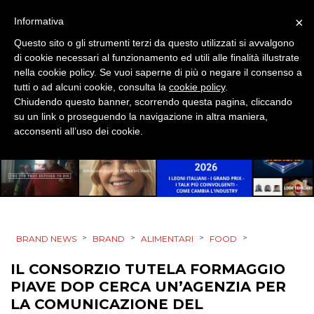
×
Informativa
EVENTI
Questo sito o gli strumenti terzi da questo utilizzati si avvalgono
di cookie necessari al funzionamento ed utili alle finalità illustrate
MOBILE
nella cookie policy. Se vuoi saperne di più o negare il consenso a
tutti o ad alcuni cookie, consulta la
cookie policy
.
PROMOZIONI
Chiudendo questo banner, scorrendo questa pagina, cliccando
su un link o proseguendo la navigazione in altra maniera,
acconsenti all’uso dei cookie.
PRODOTTI
PUNTI VENDITA
CSR
>
>
>
>
BRAND NEWS
BRAND
ALIMENTARI
FOOD
STRATEGIE
IL CONSORZIO TUTELA FORMAGGIO
PIAVE DOP CERCA UN’AGENZIA PER
LA COMUNICAZIONE DEL