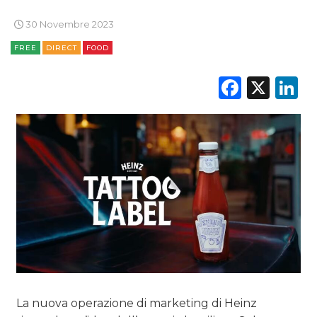
30 Novembre 2023
FREE
DIRECT
FOOD
Faceb
X
L
La nuova operazione di marketing di Heinz