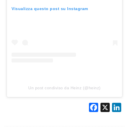
Visualizza questo post su Instagram
Un post condiviso da Heinz (@heinz)
Faceb
X
L