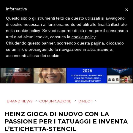
×
Informativa
Questo sito o gli strumenti terzi da questo utilizzati si avvalgono
di cookie necessari al funzionamento ed utili alle finalità illustrate
nella cookie policy. Se vuoi saperne di più o negare il consenso a
tutti o ad alcuni cookie, consulta la
cookie policy
.
Chiudendo questo banner, scorrendo questa pagina, cliccando
DATI
su un link o proseguendo la navigazione in altra maniera,
acconsenti all’uso dei cookie.
RICERCHE
PREVISIONI/SCENARI
NORMATIVE
TREND
>
>
>
BRAND NEWS
COMUNICAZIONE
DIRECT
HEINZ GIOCA DI NUOVO CON LA
CASE HISTORY
PASSIONE PER I TATUAGGI E INVENTA
OPINIONI
L’ETICHETTA-STENCIL