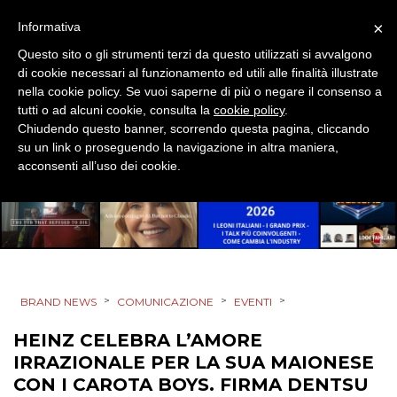
×
Informativa
Questo sito o gli strumenti terzi da questo utilizzati si avvalgono
DATI
di cookie necessari al funzionamento ed utili alle finalità illustrate
nella cookie policy. Se vuoi saperne di più o negare il consenso a
tutti o ad alcuni cookie, consulta la
cookie policy
.
RICERCHE
Chiudendo questo banner, scorrendo questa pagina, cliccando
su un link o proseguendo la navigazione in altra maniera,
PREVISIONI/SCENARI
acconsenti all’uso dei cookie.
NORMATIVE
TREND
CASE HISTORY
>
>
>
BRAND NEWS
COMUNICAZIONE
EVENTI
OPINIONI
HEINZ CELEBRA L’AMORE
IRRAZIONALE PER LA SUA MAIONESE
CON I CAROTA BOYS. FIRMA DENTSU