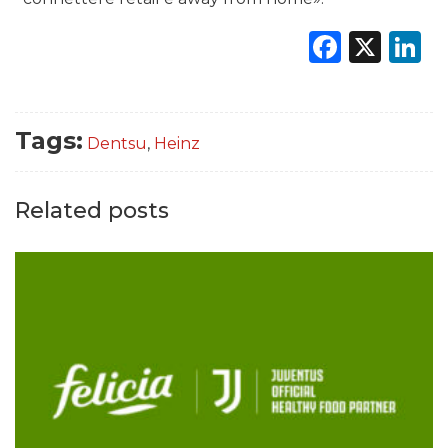
Faceb
X
L
Tags:
Dentsu
,
Heinz
Related posts