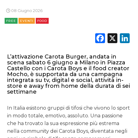
08 Giugno 2026
FREE
EVENTI
FOOD
Faceb
X
L
L’attivazione Carota Burger, andata in
scena sabato 6 giugno a Milano in Piazza
Castello con i Carota Boys e il food creator
Mocho, è supportata da una campagna
integrata su tv, digital e social, attività in-
store e away from home della durata di sei
settimane
In Italia esistono gruppi di tifosi che vivono lo sport
in modo totale, emotivo, assoluto. Una passione
che ha trovato la sua espressione più estrema
nella community dei Carota Boys, diventata negli