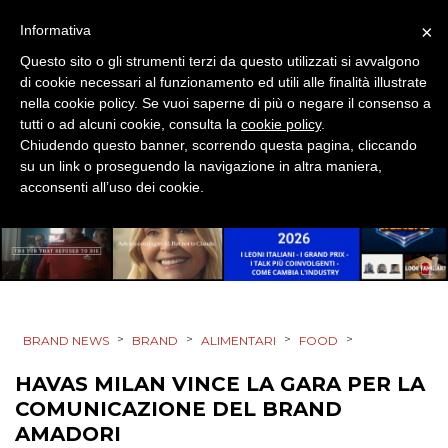
CINEMA
×
Informativa
Questo sito o gli strumenti terzi da questo utilizzati si avvalgono
DIGITALE
di cookie necessari al funzionamento ed utili alle finalità illustrate
nella cookie policy. Se vuoi saperne di più o negare il consenso a
EDITORIA
tutti o ad alcuni cookie, consulta la
cookie policy
.
Chiudendo questo banner, scorrendo questa pagina, cliccando
su un link o proseguendo la navigazione in altra maniera,
ESTERNA
acconsenti all’uso dei cookie.
RADIO / AUDIO
TV
>
>
>
>
BRAND NEWS
BRAND
ALIMENTARI
FOOD
HAVAS MILAN VINCE LA GARA PER LA
COMUNICAZIONE DEL BRAND
DATI
AMADORI