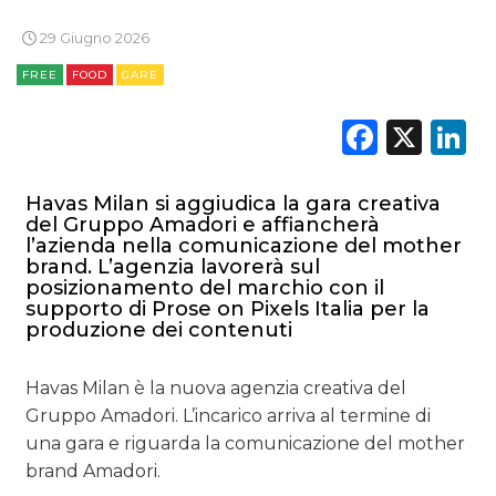
RICERCHE
29 Giugno 2026
PREVISIONI/SCENARI
FREE
FOOD
GARE
NORMATIVE
Faceb
X
L
TREND
Havas Milan si aggiudica la gara creativa
CASE HISTORY
del Gruppo Amadori e affiancherà
l’azienda nella comunicazione del mother
brand. L’agenzia lavorerà sul
OPINIONI
posizionamento del marchio con il
supporto di Prose on Pixels Italia per la
produzione dei contenuti
Havas Milan è la nuova agenzia creativa del
Gruppo Amadori. L’incarico arriva al termine di
una gara e riguarda la comunicazione del mother
brand Amadori.