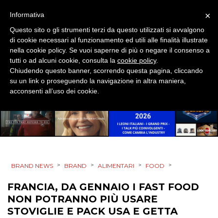
×
Informativa
Questo sito o gli strumenti terzi da questo utilizzati si avvalgono
CINEMA
di cookie necessari al funzionamento ed utili alle finalità illustrate
nella cookie policy. Se vuoi saperne di più o negare il consenso a
DIGITALE
tutti o ad alcuni cookie, consulta la
cookie policy
.
Chiudendo questo banner, scorrendo questa pagina, cliccando
EDITORIA
su un link o proseguendo la navigazione in altra maniera,
acconsenti all’uso dei cookie.
ESTERNA
RADIO / AUDIO
TV
>
>
>
>
BRAND NEWS
BRAND
ALIMENTARI
FOOD
FRANCIA, DA GENNAIO I FAST FOOD
NON POTRANNO PIÙ USARE
STOVIGLIE E PACK USA E GETTA
DATI