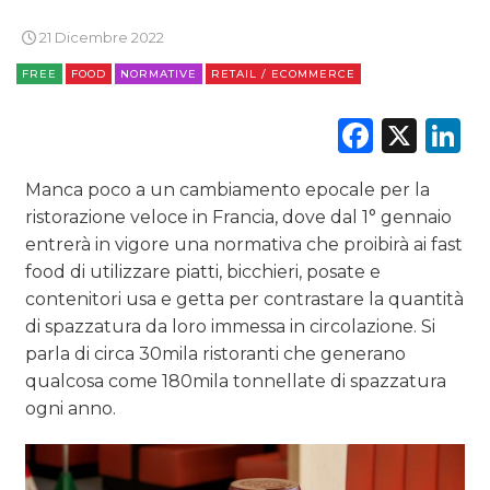
21 Dicembre 2022
RICERCHE
FREE
FOOD
NORMATIVE
RETAIL / ECOMMERCE
PREVISIONI/SCENARI
Faceb
X
L
NORMATIVE
Manca poco a un cambiamento epocale per la
TREND
ristorazione veloce in Francia, dove dal 1° gennaio
entrerà in vigore una normativa che proibirà ai fast
CASE HISTORY
food di utilizzare piatti, bicchieri, posate e
contenitori usa e getta per contrastare la quantità
OPINIONI
di spazzatura da loro immessa in circolazione. Si
parla di circa 30mila ristoranti che generano
qualcosa come 180mila tonnellate di spazzatura
ogni anno.