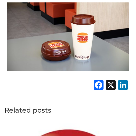
Faceb
X
L
Related posts