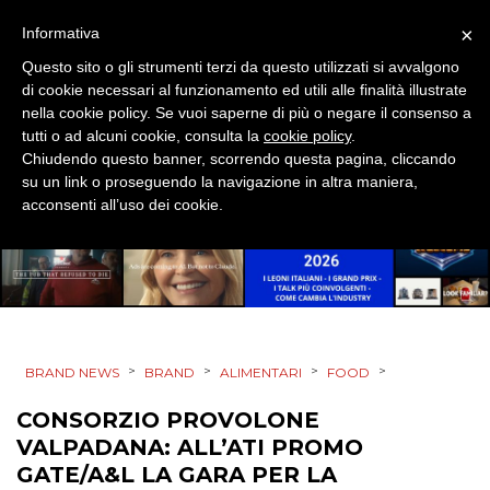
×
Informativa
CSR
Questo sito o gli strumenti terzi da questo utilizzati si avvalgono
di cookie necessari al funzionamento ed utili alle finalità illustrate
STRATEGIE
nella cookie policy. Se vuoi saperne di più o negare il consenso a
tutti o ad alcuni cookie, consulta la
cookie policy
.
Chiudendo questo banner, scorrendo questa pagina, cliccando
su un link o proseguendo la navigazione in altra maniera,
CINEMA
acconsenti all’uso dei cookie.
DIGITALE
EDITORIA
ESTERNA
>
>
>
>
BRAND NEWS
BRAND
ALIMENTARI
FOOD
RADIO / AUDIO
CONSORZIO PROVOLONE
VALPADANA: ALL’ATI PROMO
TV
GATE/A&L LA GARA PER LA