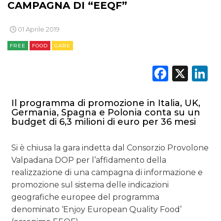
CAMPAGNA DI “EEQF”
01 Aprile 2019
FREE
FOOD
GARE
DATI
Faceb
X
L
RICERCHE
Il programma di promozione in Italia, UK,
PREVISIONI/SCENARI
Germania, Spagna e Polonia conta su un
budget di 6,3 milioni di euro per 36 mesi
NORMATIVE
Si è chiusa la gara indetta dal Consorzio Provolone
TREND
Valpadana DOP per l’affidamento della
realizzazione di una campagna di informazione e
CASE HISTORY
promozione sul sistema delle indicazioni
geografiche europee del programma
OPINIONI
denominato ‘Enjoy European Quality Food’