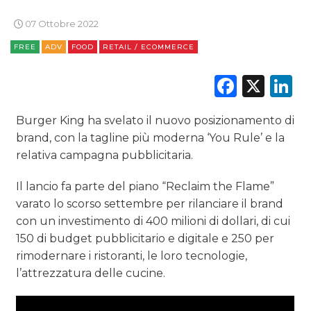
07 Ottobre 2022
FREE
ADV
FOOD
RETAIL / ECOMMERCE
Faceb
X
L
Burger King ha svelato il nuovo posizionamento di
brand, con la tagline più moderna ‘You Rule’ e la
relativa campagna pubblicitaria.
Il lancio fa parte del piano “Reclaim the Flame”
varato lo scorso settembre per rilanciare il brand
con un investimento di 400 milioni di dollari, di cui
150 di budget pubblicitario e digitale e 250 per
rimodernare i ristoranti, le loro tecnologie,
l’attrezzatura delle cucine.