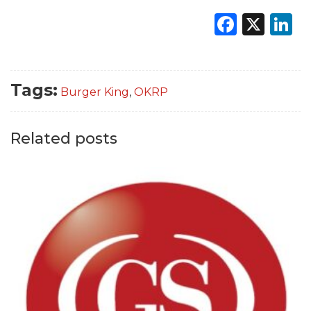
Faceb
X
L
Tags:
Burger King
,
OKRP
Related posts