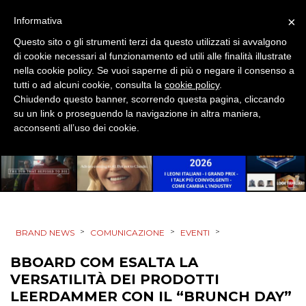
ESTERNA
×
Informativa
RADIO / AUDIO
Questo sito o gli strumenti terzi da questo utilizzati si avvalgono
di cookie necessari al funzionamento ed utili alle finalità illustrate
nella cookie policy. Se vuoi saperne di più o negare il consenso a
TV
tutti o ad alcuni cookie, consulta la
cookie policy
.
Chiudendo questo banner, scorrendo questa pagina, cliccando
su un link o proseguendo la navigazione in altra maniera,
acconsenti all’uso dei cookie.
DATI
RICERCHE
>
>
>
BRAND NEWS
COMUNICAZIONE
EVENTI
PREVISIONI/SCENARI
BBOARD COM ESALTA LA
NORMATIVE
VERSATILITÀ DEI PRODOTTI
LEERDAMMER CON IL “BRUNCH DAY”
TREND