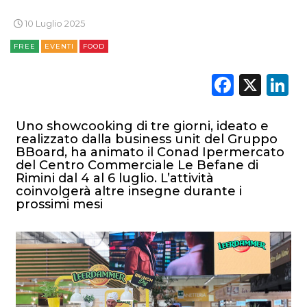
10 Luglio 2025
CASE HISTORY
FREE
EVENTI
FOOD
OPINIONI
Faceb
X
L
Uno showcooking di tre giorni, ideato e
realizzato dalla business unit del Gruppo
BBoard, ha animato il Conad Ipermercato
del Centro Commerciale Le Befane di
Rimini dal 4 al 6 luglio. L’attività
coinvolgerà altre insegne durante i
prossimi mesi