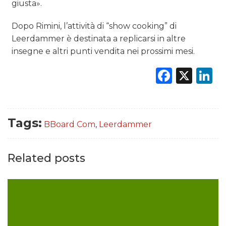
giusta».
Dopo Rimini, l’attività di “show cooking” di
Leerdammer è destinata a replicarsi in altre
insegne e altri punti vendita nei prossimi mesi.
Faceb
X
L
Tags:
BBoard Com
,
Leerdammer
Related posts