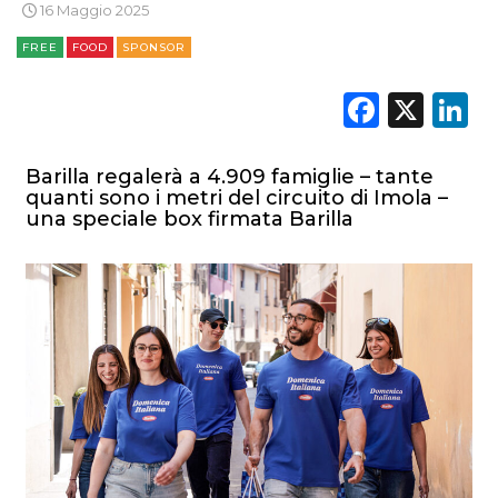
16 Maggio 2025
FREE
FOOD
SPONSOR
Faceb
X
L
Barilla regalerà a 4.909 famiglie – tante
quanti sono i metri del circuito di Imola –
una speciale box firmata Barilla