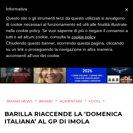
×
NORMATIVE
Informativa
Questo sito o gli strumenti terzi da questo utilizzati si avvalgono
TREND
di cookie necessari al funzionamento ed utili alle finalità illustrate
nella cookie policy. Se vuoi saperne di più o negare il consenso a
CASE HISTORY
tutti o ad alcuni cookie, consulta la
cookie policy
.
Chiudendo questo banner, scorrendo questa pagina, cliccando
su un link o proseguendo la navigazione in altra maniera,
OPINIONI
acconsenti all’uso dei cookie.
>
>
>
>
BRAND NEWS
BRAND
ALIMENTARI
FOOD
BARILLA RIACCENDE LA ‘DOMENICA
ITALIANA’ AL GP DI IMOLA