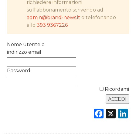
richiedere informazioni
RICERCHE
sull'abbonamento scrivendo ad
admin@brand-news.it
o telefonando
PREVISIONI/SCENARI
allo
393 9367226
NORMATIVE
Nome utente o
TREND
indirizzo email
CASE HISTORY
Password
OPINIONI
Ricordami
Faceb
X
L