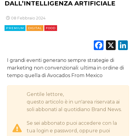
DALL’INTELLIGENZA ARTIFICIALE
CINEMA
08 Febbraio 2024
DIGITALE
PREMIUM
DIGITAL
FOOD
EDITORIA
Faceb
X
L
ESTERNA
I grandi eventi generano sempre strategie di
RADIO / AUDIO
marketing non convenzionali: ultima in ordine di
tempo quella di Avocados From Mexico
TV
Gentile lettore,
questo articolo è in un'area riservata ai
soli abbonati al quotidiano Brand News.
Se sei abbonato puoi accedere con la
DATI
tua login e password, oppure puoi