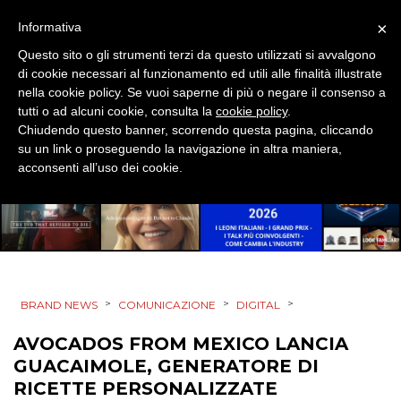
×
Informativa
EVENTI
Questo sito o gli strumenti terzi da questo utilizzati si avvalgono
di cookie necessari al funzionamento ed utili alle finalità illustrate
MOBILE
nella cookie policy. Se vuoi saperne di più o negare il consenso a
tutti o ad alcuni cookie, consulta la
cookie policy
.
PROMOZIONI
Chiudendo questo banner, scorrendo questa pagina, cliccando
su un link o proseguendo la navigazione in altra maniera,
acconsenti all’uso dei cookie.
PRODOTTI
PUNTI VENDITA
CSR
>
>
>
BRAND NEWS
COMUNICAZIONE
DIGITAL
STRATEGIE
AVOCADOS FROM MEXICO LANCIA
GUACAIMOLE, GENERATORE DI
RICETTE PERSONALIZZATE