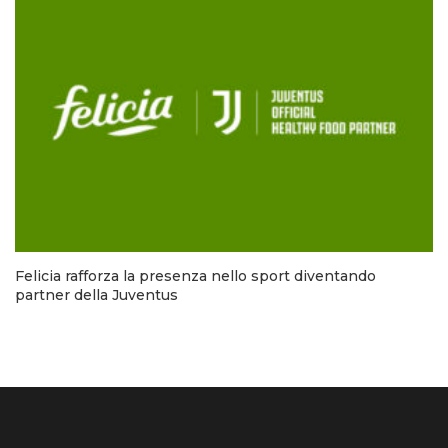
Felicia rafforza la presenza nello sport diventando
partner della Juventus