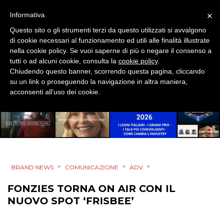
EVENTI
×
Informativa
Questo sito o gli strumenti terzi da questo utilizzati si avvalgono
MOBILE
di cookie necessari al funzionamento ed utili alle finalità illustrate
nella cookie policy. Se vuoi saperne di più o negare il consenso a
PROMOZIONI
tutti o ad alcuni cookie, consulta la
cookie policy
.
Chiudendo questo banner, scorrendo questa pagina, cliccando
su un link o proseguendo la navigazione in altra maniera,
acconsenti all’uso dei cookie.
PRODOTTI
PUNTI VENDITA
CSR
>
>
>
BRAND NEWS
COMUNICAZIONE
ADV
STRATEGIE
FONZIES TORNA ON AIR CON IL
NUOVO SPOT ‘FRISBEE’