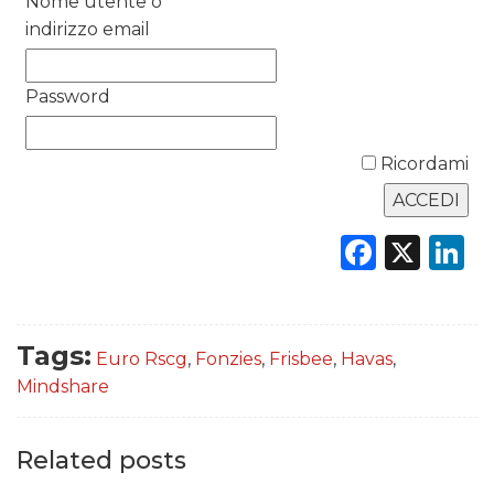
Nome utente o
indirizzo email
PREVISIONI/SCENARI
Password
NORMATIVE
TREND
Ricordami
CASE HISTORY
Faceb
X
L
OPINIONI
Tags:
Euro Rscg
,
Fonzies
,
Frisbee
,
Havas
,
Mindshare
Related posts