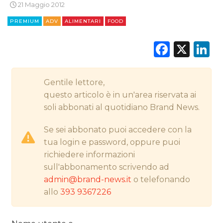
21 Maggio 2012
CINEMA
PREMIUM
ADV
ALIMENTARI
FOOD
DIGITALE
Faceb
X
L
EDITORIA
ESTERNA
Gentile lettore,
questo articolo è in un'area riservata ai
RADIO / AUDIO
soli abbonati al quotidiano Brand News.
TV
Se sei abbonato puoi accedere con la
tua login e password, oppure puoi
richiedere informazioni
sull'abbonamento scrivendo ad
admin@brand-news.it
o telefonando
allo
393 9367226
DATI
RICERCHE