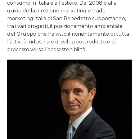
consumo in Italia e all’estero. Dal 2008 è alla
guida della direzione marketing e trade
marketing Italia di San Benedetto supportando,
tra i vari progetti, il posizionamento ambientale
del Gruppo che ha visto il riorientamento di tutta
l’attività industriale di sviluppo prodotto e di
processo verso l’ecosostenibilità.