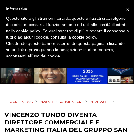
×
Informativa
DATI
Questo sito o gli strumenti terzi da questo utilizzati si avvalgono
di cookie necessari al funzionamento ed utili alle finalità illustrate
nella cookie policy. Se vuoi saperne di più o negare il consenso a
RICERCHE
tutti o ad alcuni cookie, consulta la
cookie policy
.
Chiudendo questo banner, scorrendo questa pagina, cliccando
PREVISIONI/SCENARI
su un link o proseguendo la navigazione in altra maniera,
acconsenti all’uso dei cookie.
NORMATIVE
TREND
CASE HISTORY
OPINIONI
>
>
>
>
BRAND NEWS
BRAND
ALIMENTARI
BEVERAGE
VINCENZO TUNDO DIVENTA
DIRETTORE COMMERCIALE E
MARKETING ITALIA DEL GRUPPO SAN