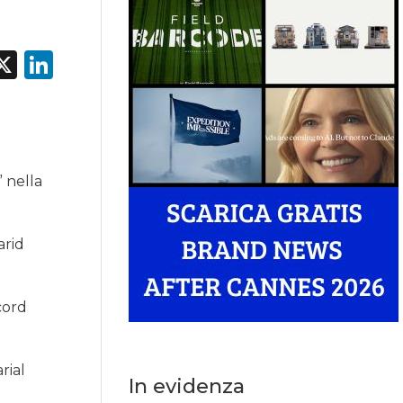
acebook
X
LinkedIn
 nella
arid
cord
rial
In evidenza