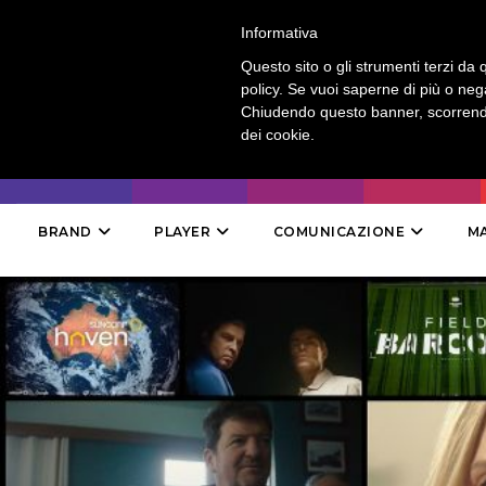
LOGIN
-
CONTATTI
-
ABBONAMENTI
Informativa
Questo sito o gli strumenti terzi da q
policy. Se vuoi saperne di più o neg
Chiudendo questo banner, scorrendo
dei cookie.
BRAND
PLAYER
COMUNICAZIONE
M