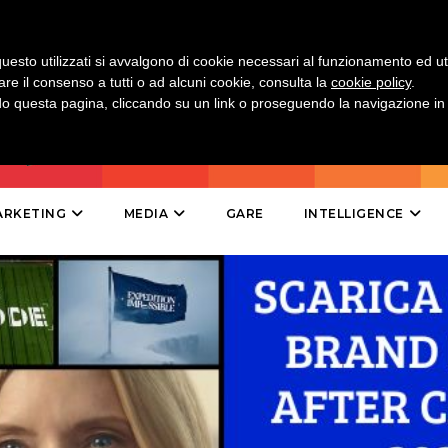
uesto utilizzati si avvalgono di cookie necessari al funzionamento ed utili 
DATI
are il consenso a tutti o ad alcuni cookie, consulta la
cookie policy
.
 questa pagina, cliccando su un link o proseguendo la navigazione in a
RICERCHE
PREVISIONI/SCENARI
ARKETING
MEDIA
GARE
INTELLIGENCE
NORMATIVE
TREND
CASE HISTORY
OPINIONI