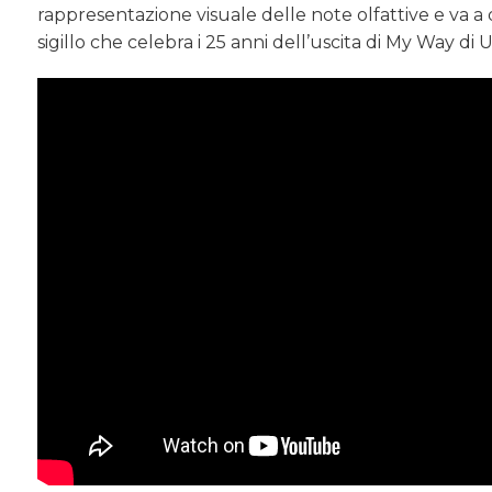
rappresentazione visuale delle note olfattive e va a d
sigillo che celebra i 25 anni dell’uscita di My Way di 